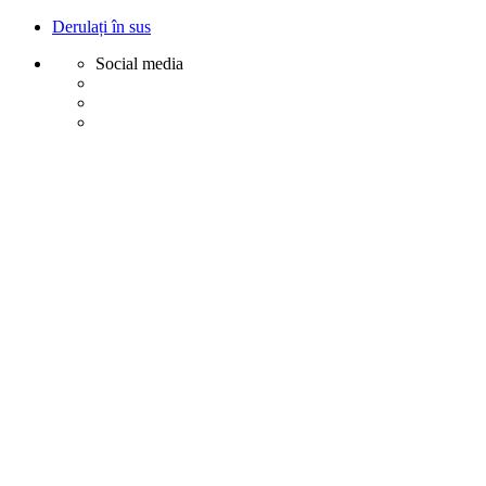
Derulați în sus
Social media
Sări
la
conținut
Creative
Margot - Decoratiuni, Ornamente polistiren
Acasa
Profile Exterior
Ancadramente Ferestre și Uși
Brâuri Decorative pentru Exterior
Colțare Decorative
Cornișe Decorative pentru Exterior