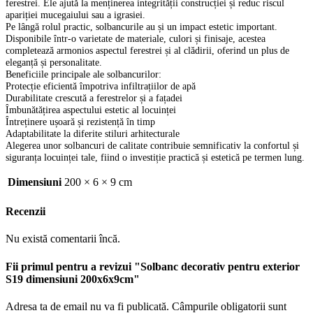
ferestrei. Ele ajută la menținerea integrității construcției și reduc riscul
apariției mucegaiului sau a igrasiei.
Pe lângă rolul practic, solbancurile au și un impact estetic important.
Disponibile într-o varietate de materiale, culori și finisaje, acestea
completează armonios aspectul ferestrei și al clădirii, oferind un plus de
eleganță și personalitate.
Beneficiile principale ale solbancurilor:
Protecție eficientă împotriva infiltrațiilor de apă
Durabilitate crescută a ferestrelor și a fațadei
Îmbunătățirea aspectului estetic al locuinței
Întreținere ușoară și rezistență în timp
Adaptabilitate la diferite stiluri arhitecturale
Alegerea unor solbancuri de calitate contribuie semnificativ la confortul și
siguranța locuinței tale, fiind o investiție practică și estetică pe termen lung.
Dimensiuni
200 × 6 × 9 cm
Recenzii
Nu există comentarii încă.
Fii primul pentru a revizui "Solbanc decorativ pentru exterior
S19 dimensiuni 200x6x9cm"
Adresa ta de email nu va fi publicată.
Câmpurile obligatorii sunt