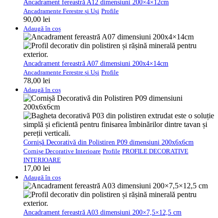
Ancadrament fereastră A12 dimensiuni 200×4×12cm
Ancadramente Ferestre și Uși
Profile
90,00
lei
Adaugă în coș
Ancadrament fereastră A07 dimensiuni 200x4×14cm
Ancadramente Ferestre și Uși
Profile
78,00
lei
Adaugă în coș
Cornișă Decorativă din Polistiren P09 dimensiuni 200x6x6cm
Cornișe Decorative Interioare
Profile
PROFILE DECORATIVE
INTERIOARE
17,00
lei
Adaugă în coș
Ancadrament fereastră A03 dimensiuni 200×7,5×12,5 cm