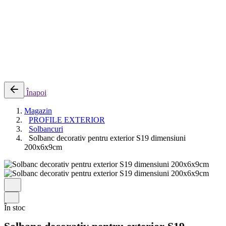
0
Cosul meu
Nu sunt produse in cos.
Înapoi
Magazin
PROFILE EXTERIOR
Solbancuri
Solbanc decorativ pentru exterior S19 dimensiuni
200x6x9cm
În stoc