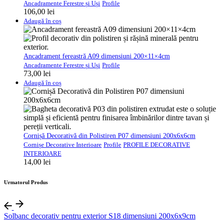
Ancadramente Ferestre și Uși
Profile
106,00
lei
Adaugă în coș
Ancadrament fereastră A09 dimensiuni 200×11×4cm
Ancadramente Ferestre și Uși
Profile
73,00
lei
Adaugă în coș
Cornișă Decorativă din Polistiren P07 dimensiuni 200x6x6cm
Cornișe Decorative Interioare
Profile
PROFILE DECORATIVE
INTERIOARE
14,00
lei
Urmatorul Produs
Solbanc decorativ pentru exterior S18 dimensiuni 200x6x9cm