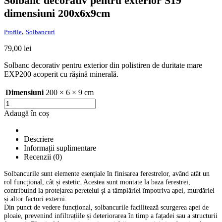
Solbanc decorativ pentru exterior S19
dimensiuni 200x6x9cm
,
Profile
Solbancuri
79,00
lei
Solbanc decorativ pentru exterior din polistiren de duritate mare
EXP200 acoperit cu rășină minerală.
Dimensiuni
200 × 6 × 9 cm
Cantitate
Solbanc
Adaugă în coș
decorativ
pentru
exterior
Descriere
S19
Informații suplimentare
dimensiuni
Recenzii (0)
200x6x9cm
Solbancurile sunt elemente esențiale în finisarea ferestrelor, având atât un
rol funcțional, cât și estetic. Acestea sunt montate la baza ferestrei,
contribuind la protejarea peretelui și a tâmplăriei împotriva apei, murdăriei
și altor factori externi.
Din punct de vedere funcțional, solbancurile facilitează scurgerea apei de
ploaie, prevenind infiltrațiile și deteriorarea în timp a fațadei sau a structurii