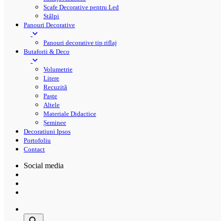
Scafe Decorative pentru Led
Stâlpi
Panouri Decorative
Panouri decorative tip riflaj
Butaforii & Deco
Volumetrie
Litere
Recuzită
Paște
Altele
Materiale Didactice
Șeminee
Decoratiuni Ipsos
Portofoliu
Contact
Social media