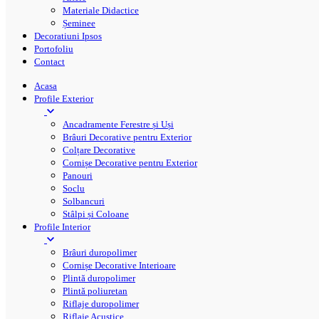
Materiale Didactice
Șeminee
Decoratiuni Ipsos
Portofoliu
Contact
Acasa
Profile Exterior
Ancadramente Ferestre și Uși
Brâuri Decorative pentru Exterior
Colțare Decorative
Cornișe Decorative pentru Exterior
Panouri
Soclu
Solbancuri
Stâlpi și Coloane
Profile Interior
Brâuri duropolimer
Cornișe Decorative Interioare
Plintă duropolimer
Plintă poliuretan
Riflaje duropolimer
Riflaje Acustice