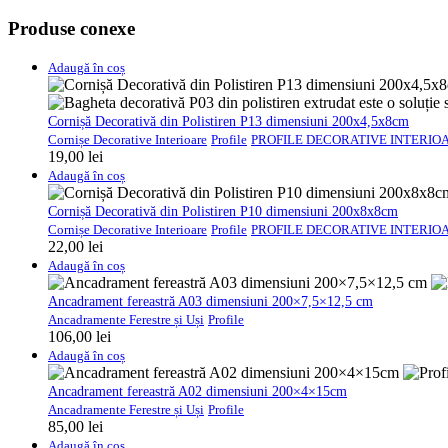
Produse conexe
Adaugă în coș
Cornișă Decorativă din Polistiren P13 dimensiuni 200x4,5x8cm
Cornișe Decorative Interioare
Profile
PROFILE DECORATIVE INTERIO
19,00
lei
Adaugă în coș
Cornișă Decorativă din Polistiren P10 dimensiuni 200x8x8cm
Cornișe Decorative Interioare
Profile
PROFILE DECORATIVE INTERIO
22,00
lei
Adaugă în coș
Ancadrament fereastră A03 dimensiuni 200×7,5×12,5 cm
Ancadramente Ferestre și Uși
Profile
106,00
lei
Adaugă în coș
Ancadrament fereastră A02 dimensiuni 200×4×15cm
Ancadramente Ferestre și Uși
Profile
85,00
lei
Adaugă în coș