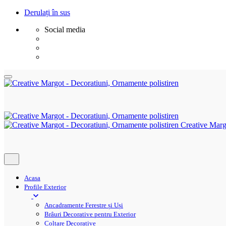
Derulați în sus
Social media
Sări
la
conținut
Creative Marg
Acasa
Profile Exterior
Ancadramente Ferestre și Uși
Brâuri Decorative pentru Exterior
Colțare Decorative