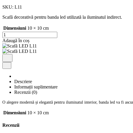
SKU:
L11
Scafă decorativă pentru banda led utilizată la iluminatul indirect.
Dimensiuni
10 × 10 cm
Cantitate
Scafă
Adaugă în coș
LED
L11
Descriere
Informații suplimentare
Recenzii (0)
O alegere modernă și elegantă pentru iluminatul interior, banda led va fi ascuns
Dimensiuni
10 × 10 cm
Recenzii