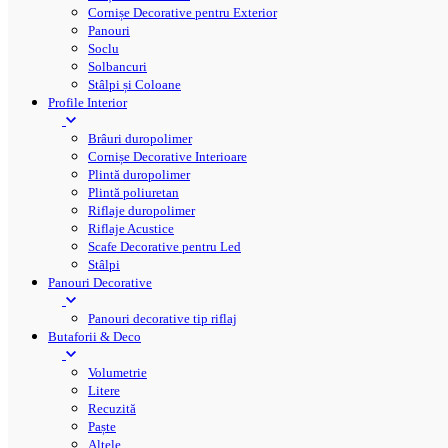
Cornișe Decorative pentru Exterior
Panouri
Soclu
Solbancuri
Stâlpi și Coloane
Profile Interior
Brâuri duropolimer
Cornișe Decorative Interioare
Plintă duropolimer
Plintă poliuretan
Riflaje duropolimer
Riflaje Acustice
Scafe Decorative pentru Led
Stâlpi
Panouri Decorative
Panouri decorative tip riflaj
Butaforii & Deco
Volumetrie
Litere
Recuzită
Paște
Altele