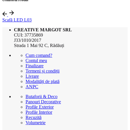
Urmatorul Produs
Scafă LED L03
CREATIVE MARGOT SRL
CUI: 37735869
J33/1010/2017
Strada 1 Mai 92 C, Rădăuți
Cum comand?
Contul meu
Finalizare
Termeni și condiții
Livrare
Modalități de plată
ANPC
Butaforii & Deco
Panouri Decorative
Profile Exterior
Profile Interior
Recuzită
Volumetrie