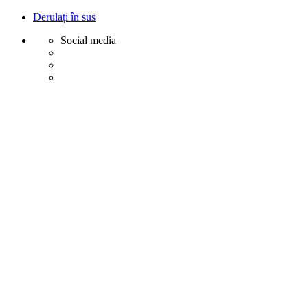
Derulați în sus
Social media
Sări
la
conținut
Creative
Margot - Decoratiuni, Ornamente polistiren
Acasa
Profile Exterior
Ancadramente Ferestre și Uși
Brâuri Decorative pentru Exterior
Colțare Decorative
Cornișe Decorative pentru Exterior