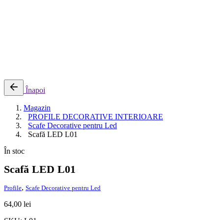
0
Cosul meu
Nu sunt produse in cos.
Înapoi
Magazin
PROFILE DECORATIVE INTERIOARE
Scafe Decorative pentru Led
Scafă LED L01
În stoc
Scafă LED L01
,
Profile
Scafe Decorative pentru Led
64,00
lei