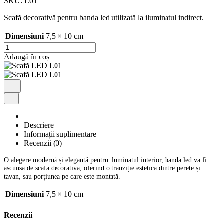
SKU:
L01
Scafă decorativă pentru banda led utilizată la iluminatul indirect.
Dimensiuni
7,5 × 10 cm
Cantitate
Scafă
Adaugă în coș
LED
L01
Descriere
Informații suplimentare
Recenzii (0)
O alegere modernă și elegantă pentru iluminatul interior, banda led va fi
ascunsă de scafa decorativă, oferind o tranziție estetică dintre perete și
tavan, sau porțiunea pe care este montată.
Dimensiuni
7,5 × 10 cm
Recenzii