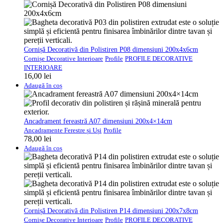
Cornișă Decorativă din Polistiren P08 dimensiuni 200x4x6cm
Cornișe Decorative Interioare
Profile
PROFILE DECORATIVE
INTERIOARE
16,00
lei
Adaugă în coș
Ancadrament fereastră A07 dimensiuni 200x4×14cm
Ancadramente Ferestre și Uși
Profile
78,00
lei
Adaugă în coș
Cornișă Decorativă din Polistiren P14 dimensiuni 200x7x8cm
Cornișe Decorative Interioare
Profile
PROFILE DECORATIVE