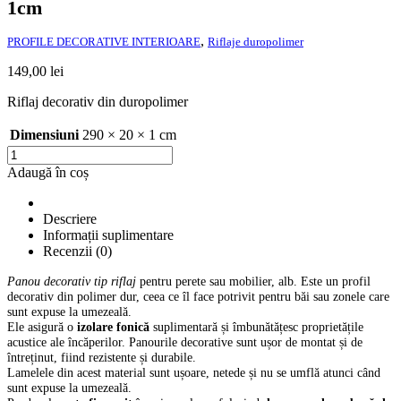
1cm
,
PROFILE DECORATIVE INTERIOARE
Riflaje duropolimer
149,00
lei
Riflaj decorativ din duropolimer
Dimensiuni
290 × 20 × 1 cm
Cantitate
Riflaj
Adaugă în coș
Duropolimer
D
414-
Descriere
301,
Informații suplimentare
290
Recenzii (0)
x
20
Panou decorativ tip riflaj
pentru perete sau mobilier, alb. Este un profil
decorativ din polimer dur, ceea ce îl face potrivit pentru băi sau zonele care
x
sunt expuse la umezeală.
1cm
Ele asigură o
izolare fonică
suplimentară și îmbunătățesc proprietățile
acustice ale încăperilor. Panourile decorative sunt ușor de montat și de
întreținut, fiind rezistente și durabile.
Lamelele din acest material sunt ușoare, netede și nu se umflă atunci când
sunt expuse la umezeală.