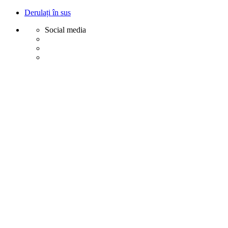
Derulați în sus
Social media
Sări
la
conținut
Creative
Margot - Decoratiuni, Ornamente polistiren
Acasa
Profile Exterior
Ancadramente Ferestre și Uși
Brâuri Decorative pentru Exterior
Colțare Decorative
Cornișe Decorative pentru Exterior