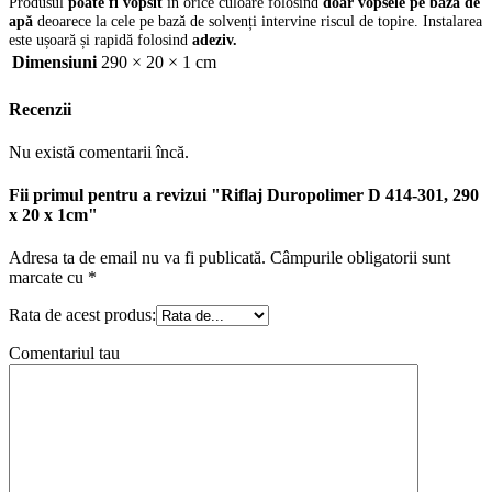
Produsul
poate fi vopsit
în orice culoare folosind
doar vopsele pe bază de
apă
deoarece la cele pe bază de solvenți intervine riscul de topire. Instalarea
este ușoară și rapidă folosind
adeziv.
Dimensiuni
290 × 20 × 1 cm
Recenzii
Nu există comentarii încă.
Fii primul pentru a revizui "Riflaj Duropolimer D 414-301, 290
x 20 x 1cm"
Adresa ta de email nu va fi publicată.
Câmpurile obligatorii sunt
marcate cu
*
Rata de acest produs:
Comentariul tau