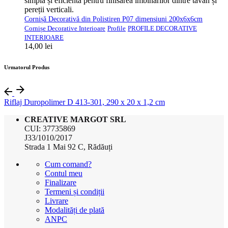
Cornișă Decorativă din Polistiren P07 dimensiuni 200x6x6cm
Cornișe Decorative Interioare
Profile
PROFILE DECORATIVE
INTERIOARE
14,00
lei
Urmatorul Produs
Riflaj Duropolimer D 413-301, 290 x 20 x 1,2 cm
CREATIVE MARGOT SRL
CUI: 37735869
J33/1010/2017
Strada 1 Mai 92 C, Rădăuți
Cum comand?
Contul meu
Finalizare
Termeni și condiții
Livrare
Modalități de plată
ANPC