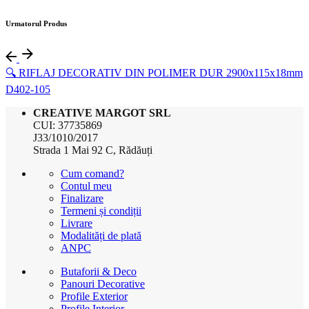
Urmatorul Produs
🔍 RIFLAJ DECORATIV DIN POLIMER DUR 2900x115x18mm
D402-105
CREATIVE MARGOT SRL
CUI: 37735869
J33/1010/2017
Strada 1 Mai 92 C, Rădăuți
Cum comand?
Contul meu
Finalizare
Termeni și condiții
Livrare
Modalități de plată
ANPC
Butaforii & Deco
Panouri Decorative
Profile Exterior
Profile Interior