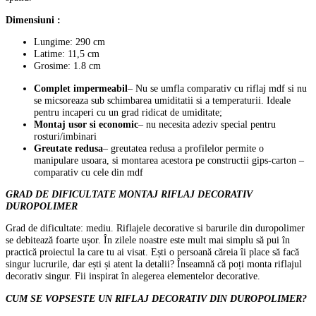
Dimensiuni :
Lungime: 290 cm
Latime: 11,5 cm
Grosime: 1.8 cm
Complet impermeabil
– Nu se umfla comparativ cu riflaj mdf si nu
se micsoreaza sub schimbarea umiditatii si a temperaturii. Ideale
pentru incaperi cu un grad ridicat de umiditate;
Montaj usor si economic
– nu necesita adeziv special pentru
rosturi/imbinari
Greutate redusa
– greutatea redusa a profilelor permite o
manipulare usoara, si montarea acestora pe constructii gips-carton –
comparativ cu cele din mdf
GRAD DE DIFICULTATE MONTAJ RIFLAJ
DECORATIV
DUROPOLIMER
Grad de dificultate: mediu. Riflajele decorative si barurile din duropolimer
se debitează foarte ușor. În zilele noastre este mult mai simplu să pui în
practică proiectul la care tu ai visat. Ești o persoană căreia îi place să facă
singur lucrurile, dar ești și atent la detalii? Înseamnă că poți monta riflajul
decorativ singur. Fii inspirat în alegerea elementelor decorative.
CUM SE VOPSESTE UN RIFLAJ DECORATIV DIN DUROPOLIMER?