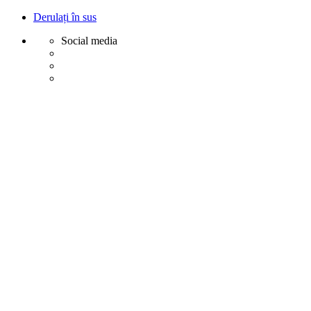
Derulați în sus
Social media
Sări
la
conținut
Creative
Margot - Decoratiuni, Ornamente polistiren
Acasa
Profile Exterior
Ancadramente Ferestre și Uși
Brâuri Decorative pentru Exterior
Colțare Decorative
Cornișe Decorative pentru Exterior