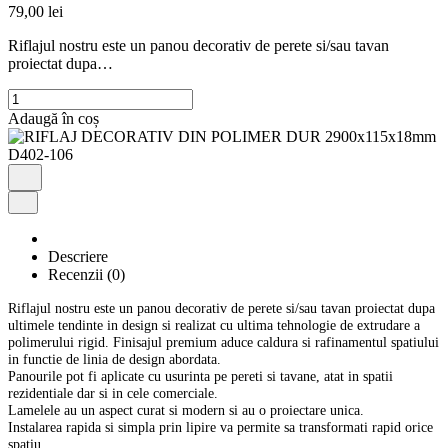
79,00
lei
Riflajul nostru este un panou decorativ de perete si/sau tavan
proiectat dupa…
Cantitate
RIFLAJ
Adaugă în coș
DECORATIV
DIN
POLIMER
DUR
2900x115x18mm
D402-
106
Descriere
Recenzii (0)
Riflajul nostru este un panou decorativ de perete si/sau tavan proiectat dupa
ultimele tendinte in design si realizat cu ultima tehnologie de extrudare a
polimerului rigid. Finisajul premium aduce caldura si rafinamentul spatiului
in functie de linia de design abordata.
Panourile pot fi aplicate cu usurinta pe pereti si tavane, atat in spatii
rezidentiale dar si in cele comerciale.
Lamelele au un aspect curat si modern si au o proiectare unica.
Instalarea rapida si simpla prin lipire va permite sa transformati rapid orice
spatiu.