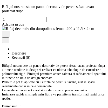
Riflajul nostru este un panou decorativ de perete si/sau tavan
proiectat dupa…
Cantitate
Riflaj
Adaugă în coș
decorativ
din
duropolimer,
lemn
,
290
Descriere
x
Recenzii (0)
11,5
x
Riflajul nostru este un panou decorativ de perete si/sau tavan proiectat dupa
2
ultimele tendinte in design si realizat cu ultima tehnologie de extrudare a
cm
polimerului rigid. Finisajul premium aduce caldura si rafinamentul spatiului
in functie de linia de design abordata.
Panourile pot fi aplicate cu usurinta pe pereti si tavane, atat in spatii
rezidentiale dar si in cele comerciale.
Lamelele au un aspect curat si modern si au o proiectare unica.
Instalarea rapida si simpla prin lipire va permite sa transformati rapid orice
spatiu.
Dimensiuni :