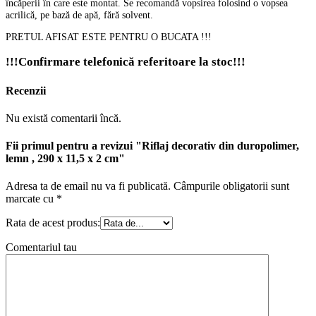
încăperii în care este montat. Se recomandă vopsirea folosind o vopsea
acrilică, pe bază de apă, fără solvent.
PRETUL AFISAT ESTE PENTRU O BUCATA !!!
!!!Confirmare telefonică referitoare la stoc!!!
Recenzii
Nu există comentarii încă.
Fii primul pentru a revizui "Riflaj decorativ din duropolimer,
lemn , 290 x 11,5 x 2 cm"
Adresa ta de email nu va fi publicată.
Câmpurile obligatorii sunt
marcate cu
*
Rata de acest produs:
Comentariul tau