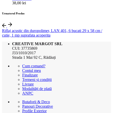
38,00
lei
Urmatorul Produs
Riflaj acustic din duropolimer, LAN 401, 6 bucati 29 x 58 cm /
cutie, 1 mp suprafata acoperita
CREATIVE MARGOT SRL
CUI: 37735869
J33/1010/2017
Strada 1 Mai 92 C, Rădăuți
Cum comand?
Contul meu
Finalizare
Termeni și condiții
Livrare
Modalități de plată
ANPC
Butaforii & Deco
Panouri Decorative
Profile Exterior