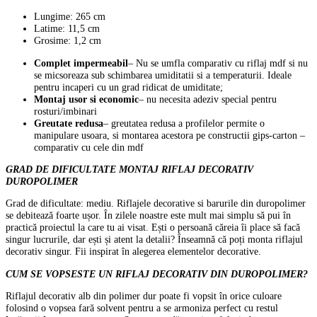
Lungime: 265 cm
Latime: 11,5 cm
Grosime: 1,2 cm
Complet impermeabil
– Nu se umfla comparativ cu riflaj mdf si nu
se micsoreaza sub schimbarea umiditatii si a temperaturii. Ideale
pentru incaperi cu un grad ridicat de umiditate;
Montaj usor si economic
– nu necesita adeziv special pentru
rosturi/imbinari
Greutate redusa
– greutatea redusa a profilelor permite o
manipulare usoara, si montarea acestora pe constructii gips-carton –
comparativ cu cele din mdf
GRAD DE DIFICULTATE MONTAJ RIFLAJ
DECORATIV
DUROPOLIMER
Grad de dificultate: mediu. Riflajele decorative si barurile din duropolimer
se debitează foarte ușor. În zilele noastre este mult mai simplu să pui în
practică proiectul la care tu ai visat. Ești o persoană căreia îi place să facă
singur lucrurile, dar ești și atent la detalii? Înseamnă că poți monta riflajul
decorativ singur. Fii inspirat în alegerea elementelor decorative.
CUM SE VOPSESTE UN RIFLAJ DECORATIV DIN DUROPOLIMER?
Riflajul decorativ alb din polimer dur poate fi vopsit în orice culoare
folosind o vopsea fară solvent pentru a se armoniza perfect cu restul