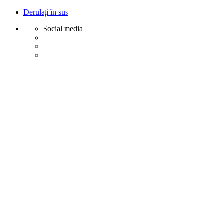
Derulați în sus
Social media
Sări
la
conținut
Creative
Margot - Decoratiuni, Ornamente polistiren
Acasa
Profile Exterior
Ancadramente Ferestre și Uși
Brâuri Decorative pentru Exterior
Colțare Decorative
Cornișe Decorative pentru Exterior