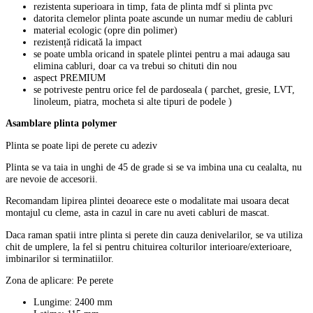
rezistenta superioara in timp, fata de plinta mdf si plinta pvc
datorita clemelor plinta poate ascunde un numar mediu de cabluri
material ecologic (opre din polimer)
rezistență ridicată la impact
se poate umbla oricand in spatele plintei pentru a mai adauga sau
elimina cabluri, doar ca va trebui so chituti din nou
aspect PREMIUM
se potriveste pentru orice fel de pardoseala ( parchet, gresie, LVT,
linoleum, piatra, mocheta si alte tipuri de podele )
Asamblare plinta polymer
Plinta se poate lipi de perete cu adeziv
Plinta se va taia in unghi de 45 de grade si se va imbina una cu cealalta, nu
are nevoie de accesorii.
Recomandam lipirea plintei deoarece este o modalitate mai usoara decat
montajul cu cleme, asta in cazul in care nu aveti cabluri de mascat.
Daca raman spatii intre plinta si perete din cauza denivelarilor, se va utiliza
chit de umplere, la fel si pentru chituirea colturilor interioare/exterioare,
imbinarilor si terminatiilor.
Zona de aplicare: Pe perete
Lungime: 2400 mm