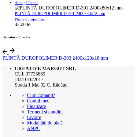
Adaugă în coș
PLINTĂ DUROPOLIMER D-301 2400x80x12 mm
Plintă duropolimer
43,00
lei
Urmatorul Produs
PLINTĂ DUROPOLIMER D-303 2400x120x18 mm
CREATIVE MARGOT SRL
CUI: 37735869
J33/1010/2017
Strada 1 Mai 92 C, Rădăuți
Cum comand?
Contul meu
Finalizare
Termeni și condiții
Livrare
Modalități de plată
ANPC