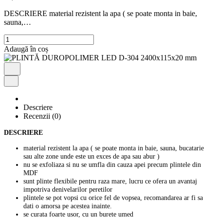
DESCRIERE material rezistent la apa ( se poate monta in baie,
sauna,…
Cantitate
PLINTĂ
Adaugă în coș
DUROPOLIMER
LED
D-
304
2400x115x20
mm
Descriere
Recenzii (0)
DESCRIERE
material rezistent la apa ( se poate monta in baie, sauna, bucatarie
sau alte zone unde este un exces de apa sau abur )
nu se exfoliaza si nu se umfla din cauza apei precum plintele din
MDF
sunt plinte flexibile pentru raza mare, lucru ce ofera un avantaj
impotriva denivelarilor peretilor
plintele se pot vopsi cu orice fel de vopsea, recomandarea ar fi sa
dati o amorsa pe acestea inainte.
se curata foarte usor, cu un burete umed