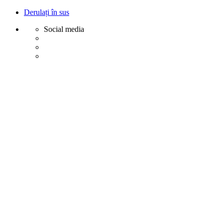
Derulați în sus
Social media
Sări
la
conținut
Creative
Margot - Decoratiuni, Ornamente polistiren
Acasa
Profile Exterior
Ancadramente Ferestre și Uși
Brâuri Decorative pentru Exterior
Colțare Decorative
Cornișe Decorative pentru Exterior