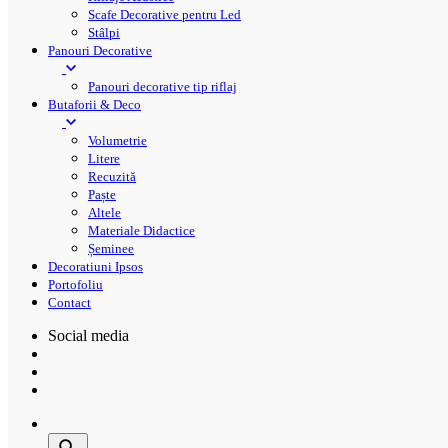
Scafe Decorative pentru Led
Stâlpi
Panouri Decorative
Panouri decorative tip riflaj
Butaforii & Deco
Volumetrie
Litere
Recuzită
Paște
Altele
Materiale Didactice
Șeminee
Decoratiuni Ipsos
Portofoliu
Contact
Social media