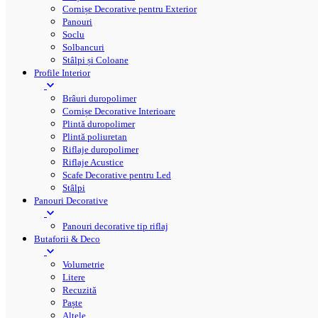
Cornișe Decorative pentru Exterior
Panouri
Soclu
Solbancuri
Stâlpi și Coloane
Profile Interior
Brâuri duropolimer
Cornișe Decorative Interioare
Plintă duropolimer
Plintă poliuretan
Riflaje duropolimer
Riflaje Acustice
Scafe Decorative pentru Led
Stâlpi
Panouri Decorative
Panouri decorative tip riflaj
Butaforii & Deco
Volumetrie
Litere
Recuzită
Paște
Altele