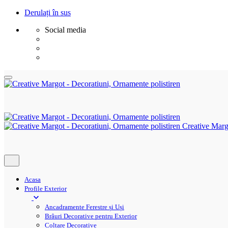
Derulați în sus
Social media
Sări
la
conținut
Creative Marg
Acasa
Profile Exterior
Ancadramente Ferestre și Uși
Brâuri Decorative pentru Exterior
Colțare Decorative