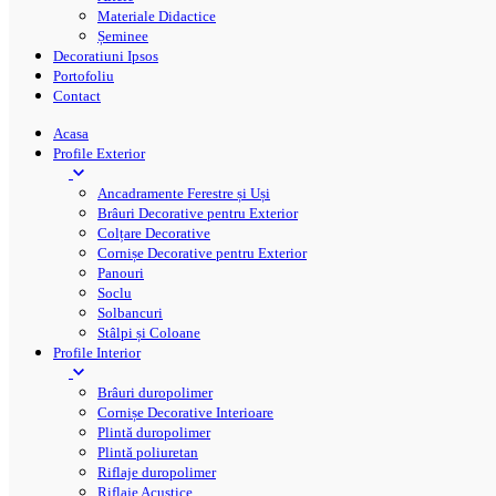
Materiale Didactice
Șeminee
Decoratiuni Ipsos
Portofoliu
Contact
Acasa
Profile Exterior
Ancadramente Ferestre și Uși
Brâuri Decorative pentru Exterior
Colțare Decorative
Cornișe Decorative pentru Exterior
Panouri
Soclu
Solbancuri
Stâlpi și Coloane
Profile Interior
Brâuri duropolimer
Cornișe Decorative Interioare
Plintă duropolimer
Plintă poliuretan
Riflaje duropolimer
Riflaje Acustice