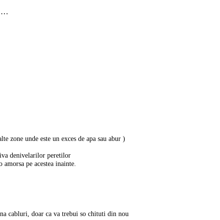
a,…
 alte zone unde este un exces de apa sau abur )
iva denivelarilor peretilor
 o amorsa pe acestea inainte.
na cabluri, doar ca va trebui so chituti din nou