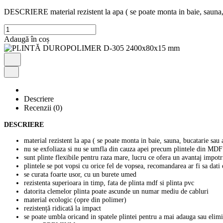
DESCRIERE material rezistent la apa ( se poate monta in baie, saun
Cantitate
PLINTĂ
Adaugă în coș
DUROPOLIMER
D-
305
2400x80x15
mm
Descriere
Recenzii (0)
DESCRIERE
material rezistent la apa ( se poate monta in baie, sauna, bucatarie sau
nu se exfoliaza si nu se umfla din cauza apei precum plintele din MDF
sunt plinte flexibile pentru raza mare, lucru ce ofera un avantaj impotr
plintele se pot vopsi cu orice fel de vopsea, recomandarea ar fi sa dati
se curata foarte usor, cu un burete umed
rezistenta superioara in timp, fata de plinta mdf si plinta pvc
datorita clemelor plinta poate ascunde un numar mediu de cabluri
material ecologic (opre din polimer)
rezistență ridicată la impact
se poate umbla oricand in spatele plintei pentru a mai adauga sau elimi