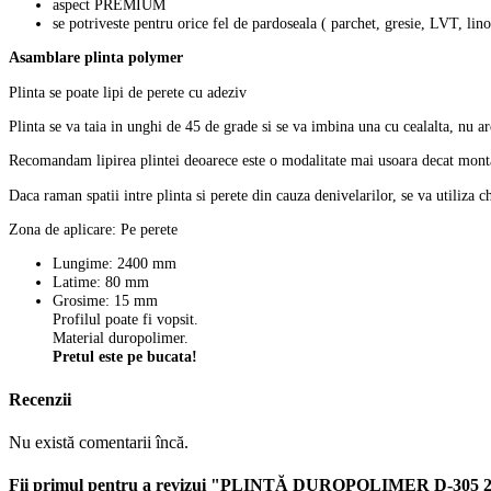
aspect PREMIUM
se potriveste pentru orice fel de pardoseala ( parchet, gresie, LVT, lino
Asamblare plinta polymer
Plinta se poate lipi de perete cu adeziv
Plinta se va taia in unghi de 45 de grade si se va imbina una cu cealalta, nu ar
Recomandam lipirea plintei deoarece este o modalitate mai usoara decat montaj
Daca raman spatii intre plinta si perete din cauza denivelarilor, se va utiliza ch
Zona de aplicare: Pe perete
Lungime: 2400 mm
Latime: 80 mm
Grosime: 15 mm
Profilul poate fi vopsit.
Material duropolimer.
Pretul este pe bucata!
Recenzii
Nu există comentarii încă.
Fii primul pentru a revizui "PLINTĂ DUROPOLIMER D-305 