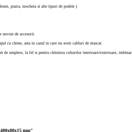
leum, piatra, mocheta si alte tipuri de podele )
e nevoie de accesorii.
ul cu cleme, asta in cazul in care nu aveti cabluri de mascat.
it de umplere, la fel si pentru chituirea colturilor interioare/exterioare, imbinari
2400x80x15 mm"