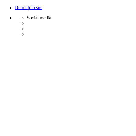
Derulați în sus
Social media
Sări
la
conținut
Creative
Margot - Decoratiuni, Ornamente polistiren
Acasa
Profile Exterior
Ancadramente Ferestre și Uși
Brâuri Decorative pentru Exterior
Colțare Decorative
Cornișe Decorative pentru Exterior