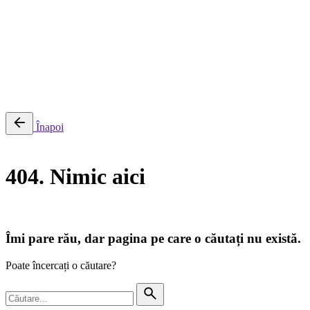
0
Cosul meu
Nu sunt produse in cos.
Înapoi
404. Nimic aici
Îmi pare rău, dar pagina pe care o căutați nu există.
Poate încercați o căutare?
Căutare
pentru