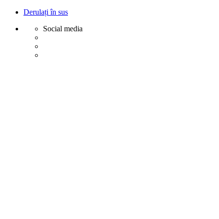
Derulați în sus
Social media
Sări
la
conținut
Creative
Margot - Decoratiuni, Ornamente polistiren
Acasa
Profile Exterior
Ancadramente Ferestre și Uși
Brâuri Decorative pentru Exterior
Colțare Decorative
Cornișe Decorative pentru Exterior