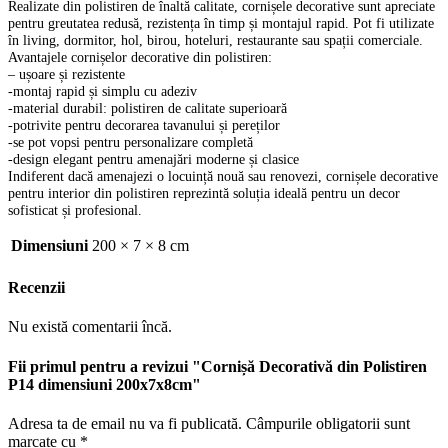
Realizate din polistiren de înaltă calitate, cornișele decorative sunt apreciate
pentru greutatea redusă, rezistența în timp și montajul rapid. Pot fi utilizate
în living, dormitor, hol, birou, hoteluri, restaurante sau spații comerciale.
Avantajele cornișelor decorative din polistiren:
– ușoare și rezistente
-montaj rapid și simplu cu adeziv
-material durabil: polistiren de calitate superioară
-potrivite pentru decorarea tavanului și pereților
-se pot vopsi pentru personalizare completă
-design elegant pentru amenajări moderne și clasice
Indiferent dacă amenajezi o locuință nouă sau renovezi, cornișele decorative
pentru interior din polistiren reprezintă soluția ideală pentru un decor
sofisticat și profesional.
Dimensiuni
200 × 7 × 8 cm
Recenzii
Nu există comentarii încă.
Fii primul pentru a revizui "Cornișă Decorativă din Polistiren
P14 dimensiuni 200x7x8cm"
Adresa ta de email nu va fi publicată.
Câmpurile obligatorii sunt
marcate cu
*