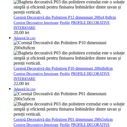
Cornișă Decorativă din Polistiren P12 dimensiuni 200x4,8x8cm
Cornișe Decorative Interioare
Profile
PROFILE DECORATIVE
INTERIOARE
20,00
lei
Adaugă în coș
Cornișă Decorativă din Polistiren P10 dimensiuni 200x8x8cm
Cornișe Decorative Interioare
Profile
PROFILE DECORATIVE
INTERIOARE
22,00
lei
Adaugă în coș
Cornișă Decorativă din Polistiren P01 dimensiuni 200x5x6cm
Cornișe Decorative Interioare
Profile
PROFILE DECORATIVE