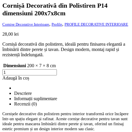
Cornișă Decorativă din Polistiren P14
dimensiuni 200x7x8cm
,
,
Cornișe Decorative Interioare
Profile
PROFILE DECORATIVE INTERIOARE
28,00
lei
Cornișă decorativă din polistiren, ideală pentru finisarea elegantă a
îmbinării dintre perete și tavan. Design modern, montaj rapid și
rezistență îndelungată.
Dimensiuni
200 × 7 × 8 cm
Cantitate
Cornișă
Adaugă în coș
Decorativă
din
Polistiren
Descriere
P14
Informații suplimentare
dimensiuni
Recenzii (0)
200x7x8cm
Cornișele decorative din polistiren pentru interior transformă orice încăpere
într-un spațiu elegant și rafinat. Aceste cornișe decorative pentru tavan sunt
ideale pentru mascarea îmbinării dintre perete și tavan, oferind un finisaj
estetic premium și un design interior modern sau clasic.