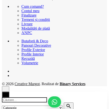
Cum comand?
Contul meu
Finalizare
Termeni și condiții
Livrare
Modalități de plată
ANPC
Butaforii & Deco
Panouri Decorative
Profile Exterior
Profile Interior
Recuzită
Volumetrie
© 2026
Creative Margot
. Realizat de
Binary Services
Căutare
pentru