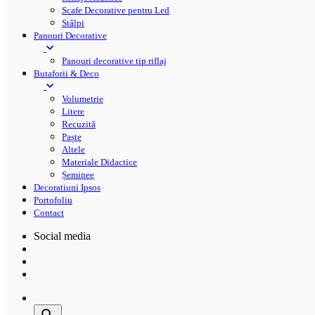
Scafe Decorative pentru Led
Stâlpi
Panouri Decorative
Panouri decorative tip riflaj
Butaforii & Deco
Volumetrie
Litere
Recuzită
Paște
Altele
Materiale Didactice
Șeminee
Decoratiuni Ipsos
Portofoliu
Contact
Social media