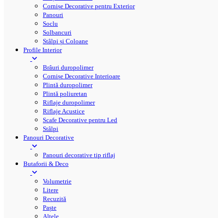
Cornișe Decorative pentru Exterior
Panouri
Soclu
Solbancuri
Stâlpi și Coloane
Profile Interior
Brâuri duropolimer
Cornișe Decorative Interioare
Plintă duropolimer
Plintă poliuretan
Riflaje duropolimer
Riflaje Acustice
Scafe Decorative pentru Led
Stâlpi
Panouri Decorative
Panouri decorative tip riflaj
Butaforii & Deco
Volumetrie
Litere
Recuzită
Paște
Altele