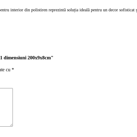
tru interior din polistiren reprezintă soluția ideală pentru un decor sofisticat ș
 P11 dimensiuni 200x9x8cm"
ate cu
*