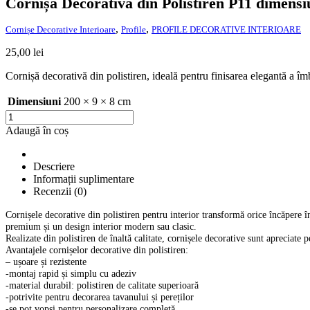
Cornișă Decorativă din Polistiren P11 dimens
,
,
Cornișe Decorative Interioare
Profile
PROFILE DECORATIVE INTERIOARE
25,00
lei
Cornișă decorativă din polistiren, ideală pentru finisarea elegantă a îm
Dimensiuni
200 × 9 × 8 cm
Cantitate
Cornișă
Adaugă în coș
Decorativă
din
Polistiren
Descriere
P11
Informații suplimentare
dimensiuni
Recenzii (0)
200x9x8cm
Cornișele decorative din polistiren pentru interior transformă orice încăpere în
premium și un design interior modern sau clasic.
Realizate din polistiren de înaltă calitate, cornișele decorative sunt apreciate p
Avantajele cornișelor decorative din polistiren:
– ușoare și rezistente
-montaj rapid și simplu cu adeziv
-material durabil: polistiren de calitate superioară
-potrivite pentru decorarea tavanului și pereților
-se pot vopsi pentru personalizare completă