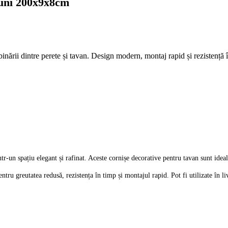
iuni 200x9x8cm
binării dintre perete și tavan. Design modern, montaj rapid și rezistență
tr-un spațiu elegant și rafinat. Aceste cornișe decorative pentru tavan sunt ideal
entru greutatea redusă, rezistența în timp și montajul rapid. Pot fi utilizate în l