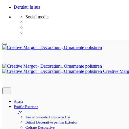
Derulați în sus
Social media
Sări
la
conținut
Creative Marg
Acasa
Profile Exterior
Ancadramente Ferestre și Uși
Brâuri Decorative pentru Exterior
Colțare Decorative