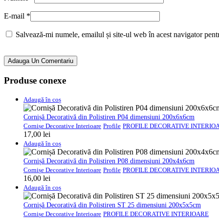
E-mail
*
Salvează-mi numele, emailul și site-ul web în acest navigator pent
Adauga Un Comentariu
Produse conexe
Adaugă în coș
Cornișă Decorativă din Polistiren P04 dimensiuni 200x6x6cm
Cornișe Decorative Interioare
Profile
PROFILE DECORATIVE INTERIO
17,00
lei
Adaugă în coș
Cornișă Decorativă din Polistiren P08 dimensiuni 200x4x6cm
Cornișe Decorative Interioare
Profile
PROFILE DECORATIVE INTERIO
16,00
lei
Adaugă în coș
Cornișă Decorativă din Polistiren ST 25 dimensiuni 200x5x5cm
Cornișe Decorative Interioare
PROFILE DECORATIVE INTERIOARE