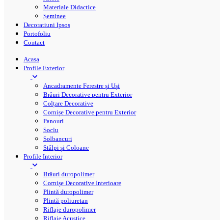
Materiale Didactice
Șeminee
Decoratiuni Ipsos
Portofoliu
Contact
Acasa
Profile Exterior
Ancadramente Ferestre și Uși
Brâuri Decorative pentru Exterior
Colțare Decorative
Cornișe Decorative pentru Exterior
Panouri
Soclu
Solbancuri
Stâlpi și Coloane
Profile Interior
Brâuri duropolimer
Cornișe Decorative Interioare
Plintă duropolimer
Plintă poliuretan
Riflaje duropolimer
Riflaje Acustice