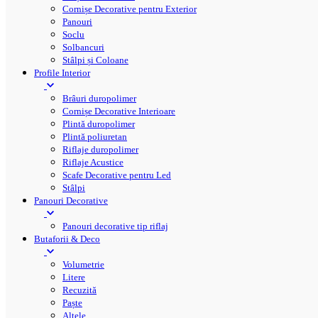
Cornișe Decorative pentru Exterior
Panouri
Soclu
Solbancuri
Stâlpi și Coloane
Profile Interior
Brâuri duropolimer
Cornișe Decorative Interioare
Plintă duropolimer
Plintă poliuretan
Riflaje duropolimer
Riflaje Acustice
Scafe Decorative pentru Led
Stâlpi
Panouri Decorative
Panouri decorative tip riflaj
Butaforii & Deco
Volumetrie
Litere
Recuzită
Paște
Altele