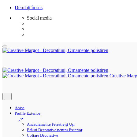
Derulați în sus
Social media
Sări
la
conținut
Creative Marg
Acasa
Profile Exterior
Ancadramente Ferestre și Uși
Brâuri Decorative pentru Exterior
Colțare Decorative