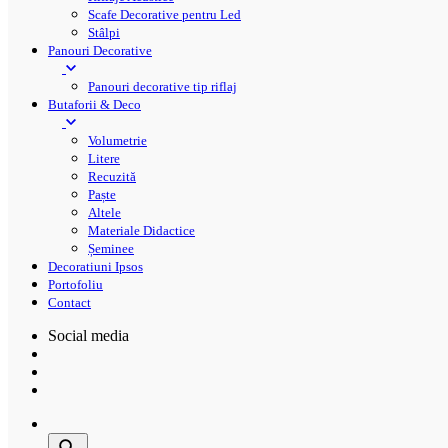
Scafe Decorative pentru Led
Stâlpi
Panouri Decorative
Panouri decorative tip riflaj
Butaforii & Deco
Volumetrie
Litere
Recuzită
Paște
Altele
Materiale Didactice
Șeminee
Decoratiuni Ipsos
Portofoliu
Contact
Social media