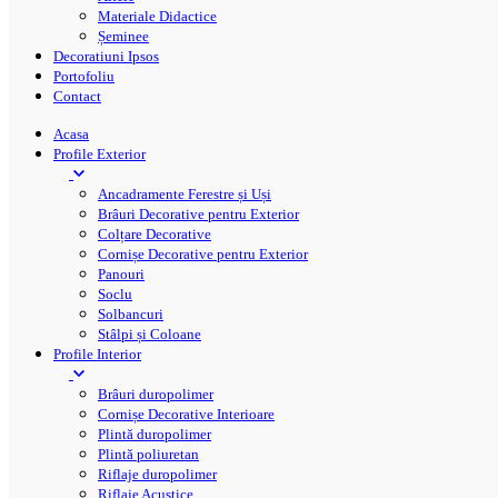
Materiale Didactice
Șeminee
Decoratiuni Ipsos
Portofoliu
Contact
Acasa
Profile Exterior
Ancadramente Ferestre și Uși
Brâuri Decorative pentru Exterior
Colțare Decorative
Cornișe Decorative pentru Exterior
Panouri
Soclu
Solbancuri
Stâlpi și Coloane
Profile Interior
Brâuri duropolimer
Cornișe Decorative Interioare
Plintă duropolimer
Plintă poliuretan
Riflaje duropolimer
Riflaje Acustice