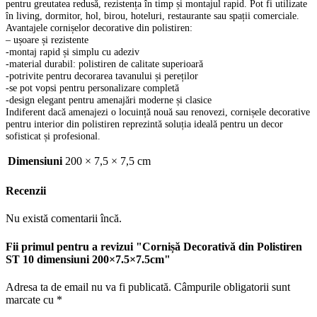
pentru greutatea redusă, rezistența în timp și montajul rapid. Pot fi utilizate
în living, dormitor, hol, birou, hoteluri, restaurante sau spații comerciale.
Avantajele cornișelor decorative din polistiren:
– ușoare și rezistente
-montaj rapid și simplu cu adeziv
-material durabil: polistiren de calitate superioară
-potrivite pentru decorarea tavanului și pereților
-se pot vopsi pentru personalizare completă
-design elegant pentru amenajări moderne și clasice
Indiferent dacă amenajezi o locuință nouă sau renovezi, cornișele decorative
pentru interior din polistiren reprezintă soluția ideală pentru un decor
sofisticat și profesional.
Dimensiuni
200 × 7,5 × 7,5 cm
Recenzii
Nu există comentarii încă.
Fii primul pentru a revizui "Cornișă Decorativă din Polistiren
ST 10 dimensiuni 200×7.5×7.5cm"
Adresa ta de email nu va fi publicată.
Câmpurile obligatorii sunt
marcate cu
*