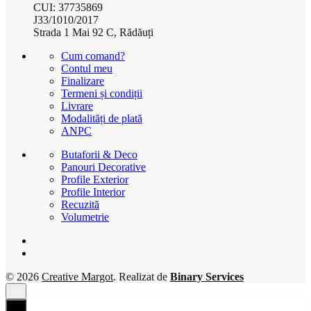
CUI: 37735869
J33/1010/2017
Strada 1 Mai 92 C, Rădăuți
Cum comand?
Contul meu
Finalizare
Termeni și condiții
Livrare
Modalități de plată
ANPC
Butaforii & Deco
Panouri Decorative
Profile Exterior
Profile Interior
Recuzită
Volumetrie
© 2026
Creative Margot
. Realizat de
Binary Services