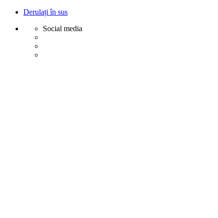
Derulați în sus
Social media
Sări
la
conținut
Creative
Margot - Decoratiuni, Ornamente polistiren
Acasa
Profile Exterior
Ancadramente Ferestre și Uși
Brâuri Decorative pentru Exterior
Colțare Decorative
Cornișe Decorative pentru Exterior