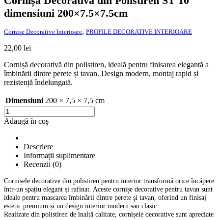
Cornișă Decorativă din Polistiren ST 10
dimensiuni 200×7.5×7.5cm
,
Cornișe Decorative Interioare
PROFILE DECORATIVE INTERIOARE
22,00
lei
Cornișă decorativă din polistiren, ideală pentru finisarea elegantă a
îmbinării dintre perete și tavan. Design modern, montaj rapid și
rezistență îndelungată.
Dimensiuni
200 × 7,5 × 7,5 cm
Cantitate
Cornișă
Adaugă în coș
Decorativă
din
Polistiren
Descriere
ST
Informații suplimentare
10
Recenzii (0)
dimensiuni
200x7.5x7.5cm
Cornișele decorative din polistiren pentru interior transformă orice încăpere
într-un spațiu elegant și rafinat. Aceste cornișe decorative pentru tavan sunt
ideale pentru mascarea îmbinării dintre perete și tavan, oferind un finisaj
estetic premium și un design interior modern sau clasic.
Realizate din polistiren de înaltă calitate, cornișele decorative sunt apreciate