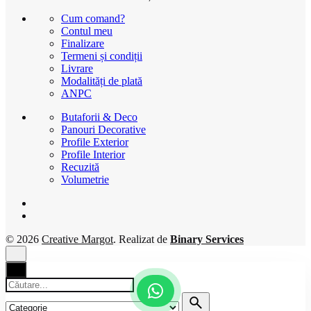
Cum comand?
Contul meu
Finalizare
Termeni și condiții
Livrare
Modalități de plată
ANPC
Butaforii & Deco
Panouri Decorative
Profile Exterior
Profile Interior
Recuzită
Volumetrie
© 2026
Creative Margot
. Realizat de
Binary Services
Căutare
pentru