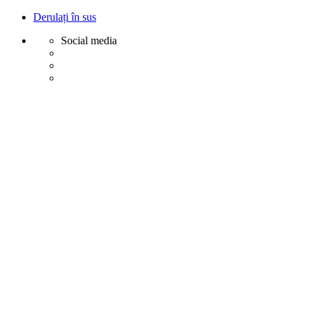
Derulați în sus
Social media
Sări
la
conținut
Creative
Margot - Decoratiuni, Ornamente polistiren
Acasa
Profile Exterior
Ancadramente Ferestre și Uși
Brâuri Decorative pentru Exterior
Colțare Decorative
Cornișe Decorative pentru Exterior