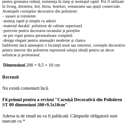
pentru greutatea redusă, rezistența în timp și montajul rapid. Pot fi utilizate
în living, dormitor, hol, birou, hoteluri, restaurante sau spații comerciale.
Avantajele cornișelor decorative din polistiren:
– ușoare și rezistente
-montaj rapid și simplu cu adeziv
-material durabil: polistiren de calitate superioară
-potrivite pentru decorarea tavanului și pereților
-se pot vopsi pentru personalizare completă
-design elegant pentru amenajări moderne și clasice
Indiferent dacă amenajezi o locuință nouă sau renovezi, cornișele decorative
pentru interior din polistiren reprezintă soluția ideală pentru un decor
sofisticat și profesional.
Dimensiuni
200 × 9,5 × 10 cm
Recenzii
Nu există comentarii încă.
Fii primul pentru a revizui "Cornișă Decorativă din Polistiren
ST 09 dimensiuni 200×9.5x10cm"
Adresa ta de email nu va fi publicată.
Câmpurile obligatorii sunt
marcate cu
*