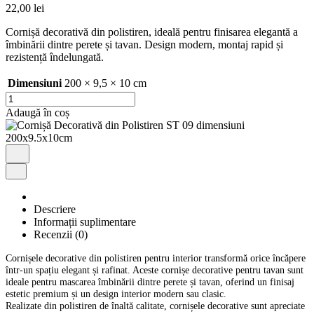
22,00
lei
Cornișă decorativă din polistiren, ideală pentru finisarea elegantă a
îmbinării dintre perete și tavan. Design modern, montaj rapid și
rezistență îndelungată.
Dimensiuni
200 × 9,5 × 10 cm
Cantitate
Cornișă
Adaugă în coș
Decorativă
din
Polistiren
ST
09
dimensiuni
200x9.5x10cm
Descriere
Informații suplimentare
Recenzii (0)
Cornișele decorative din polistiren pentru interior transformă orice încăpere
într-un spațiu elegant și rafinat. Aceste cornișe decorative pentru tavan sunt
ideale pentru mascarea îmbinării dintre perete și tavan, oferind un finisaj
estetic premium și un design interior modern sau clasic.
Realizate din polistiren de înaltă calitate, cornișele decorative sunt apreciate