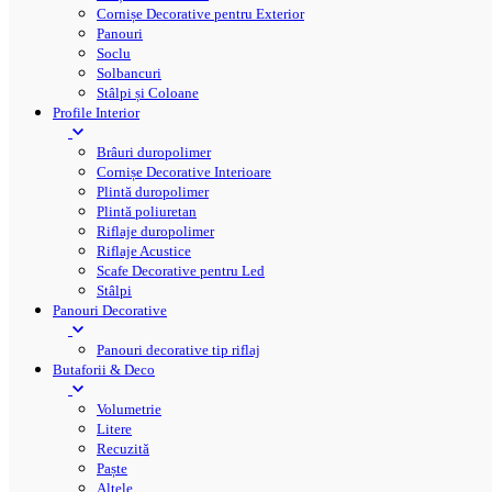
Cornișe Decorative pentru Exterior
Panouri
Soclu
Solbancuri
Stâlpi și Coloane
Profile Interior
Brâuri duropolimer
Cornișe Decorative Interioare
Plintă duropolimer
Plintă poliuretan
Riflaje duropolimer
Riflaje Acustice
Scafe Decorative pentru Led
Stâlpi
Panouri Decorative
Panouri decorative tip riflaj
Butaforii & Deco
Volumetrie
Litere
Recuzită
Paște
Altele