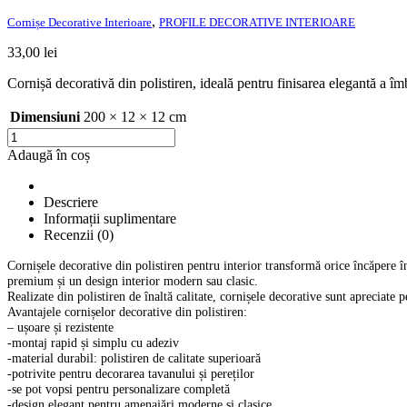
,
Cornișe Decorative Interioare
PROFILE DECORATIVE INTERIOARE
33,00
lei
Cornișă decorativă din polistiren, ideală pentru finisarea elegantă a îm
Dimensiuni
200 × 12 × 12 cm
Cantitate
Cornișă
Adaugă în coș
Decorativă
din
Polistiren
Descriere
ST
Informații suplimentare
02
Recenzii (0)
dimensiuni
200x12x12cm
Cornișele decorative din polistiren pentru interior transformă orice încăpere în
premium și un design interior modern sau clasic.
Realizate din polistiren de înaltă calitate, cornișele decorative sunt apreciate p
Avantajele cornișelor decorative din polistiren:
– ușoare și rezistente
-montaj rapid și simplu cu adeziv
-material durabil: polistiren de calitate superioară
-potrivite pentru decorarea tavanului și pereților
-se pot vopsi pentru personalizare completă
-design elegant pentru amenajări moderne și clasice