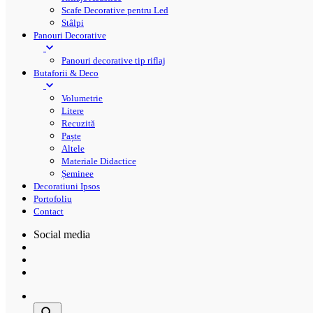
Scafe Decorative pentru Led
Stâlpi
Panouri Decorative
Panouri decorative tip riflaj
Butaforii & Deco
Volumetrie
Litere
Recuzită
Paște
Altele
Materiale Didactice
Șeminee
Decoratiuni Ipsos
Portofoliu
Contact
Social media