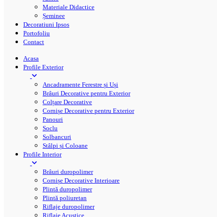
Materiale Didactice
Șeminee
Decoratiuni Ipsos
Portofoliu
Contact
Acasa
Profile Exterior
Ancadramente Ferestre și Uși
Brâuri Decorative pentru Exterior
Colțare Decorative
Cornișe Decorative pentru Exterior
Panouri
Soclu
Solbancuri
Stâlpi și Coloane
Profile Interior
Brâuri duropolimer
Cornișe Decorative Interioare
Plintă duropolimer
Plintă poliuretan
Riflaje duropolimer
Riflaje Acustice