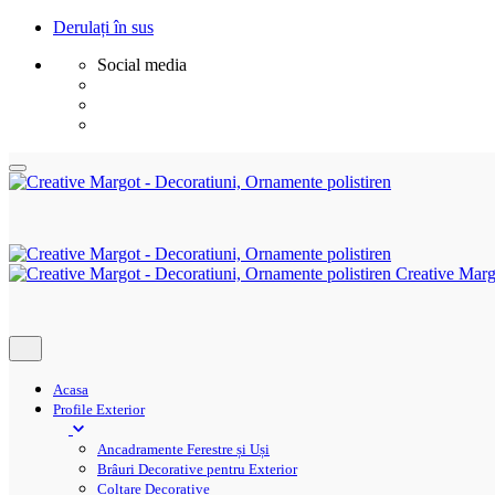
Derulați în sus
Social media
Sări
la
conținut
Creative Marg
Acasa
Profile Exterior
Ancadramente Ferestre și Uși
Brâuri Decorative pentru Exterior
Colțare Decorative