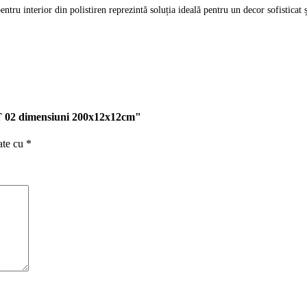
tru interior din polistiren reprezintă soluția ideală pentru un decor sofisticat ș
 ST 02 dimensiuni 200x12x12cm"
ate cu
*