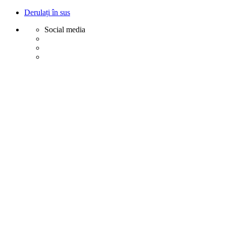
Derulați în sus
Social media
Sări
la
conținut
Creative
Margot - Decoratiuni, Ornamente polistiren
Acasa
Profile Exterior
Ancadramente Ferestre și Uși
Brâuri Decorative pentru Exterior
Colțare Decorative
Cornișe Decorative pentru Exterior