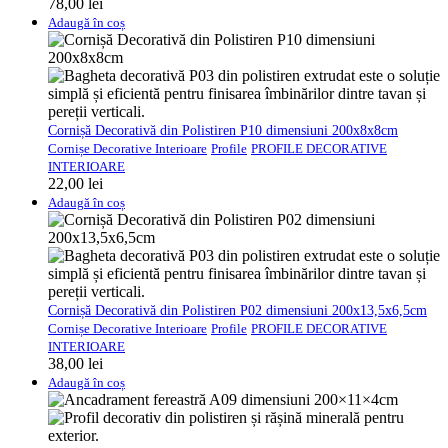
78,00
lei
Adaugă în coș
Cornișă Decorativă din Polistiren P10 dimensiuni 200x8x8cm
Cornișe Decorative Interioare
Profile
PROFILE DECORATIVE
INTERIOARE
22,00
lei
Adaugă în coș
Cornișă Decorativă din Polistiren P02 dimensiuni 200x13,5x6,5cm
Cornișe Decorative Interioare
Profile
PROFILE DECORATIVE
INTERIOARE
38,00
lei
Adaugă în coș