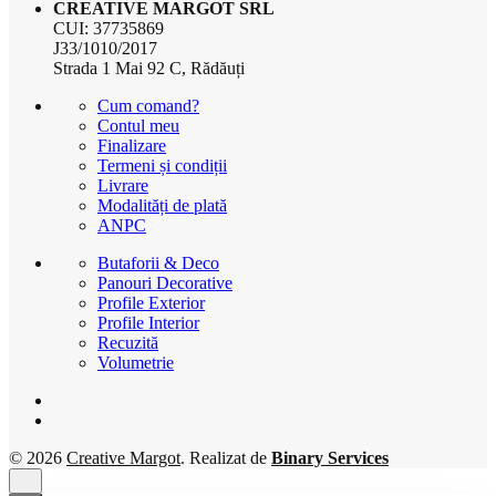
CREATIVE MARGOT SRL
CUI: 37735869
J33/1010/2017
Strada 1 Mai 92 C, Rădăuți
Cum comand?
Contul meu
Finalizare
Termeni și condiții
Livrare
Modalități de plată
ANPC
Butaforii & Deco
Panouri Decorative
Profile Exterior
Profile Interior
Recuzită
Volumetrie
© 2026
Creative Margot
. Realizat de
Binary Services