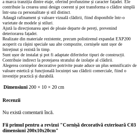
a marca tranziția dintre etaje, oferind profunzime și caracter fațadei. Ele
contribuie la crearea unui design coerent și pot transforma o clădire simplă
într-una cu personalitate și stil distinct.
Adaugă rafinament și valoare vizuală clădirii, fiind disponibile într-o
varietate de modele și stiluri.
Ajută la direcționarea apei de ploaie departe de pereți, prevenind
deteriorarea fațadei.
Realizate din materiale rezistente, precum polistirenul expandat EXP200
acoperit cu rășini speciale sau alte compozite, cornișele sunt ușor de
întreținut și rezistă în timp.
Sunt ușor de instalat și pot fi adaptate diferitelor tipuri de construcții.
Contribuie indirect la protejarea stratului de izolație al clădirii.
Alegerea cornișelor decorative potrivite poate aduce un plus semnificativ de
valoare estetică și funcțională locuinței sau clădirii comerciale, fiind o
investiție practică și durabilă.
Dimensiuni
200 × 10 × 20 cm
Recenzii
Nu există comentarii încă.
Fii primul pentru a revizui "Cornișă decorativă exterioară C03
dimensiuni 200x10x20cm"