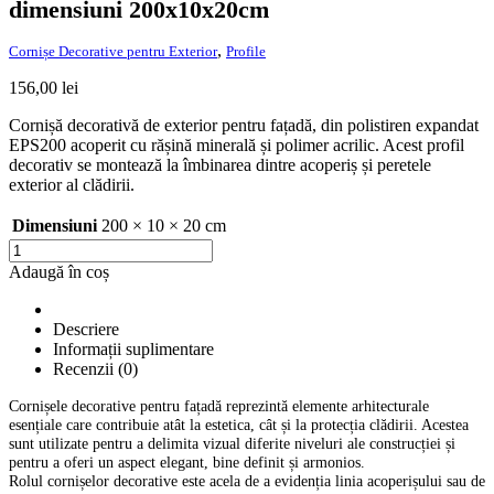
dimensiuni 200x10x20cm
,
Cornișe Decorative pentru Exterior
Profile
156,00
lei
Cornișă decorativă de exterior pentru fațadă, din polistiren expandat
EPS200 acoperit cu rășină minerală și polimer acrilic. Acest profil
decorativ se montează la îmbinarea dintre acoperiș și peretele
exterior al clădirii.
Dimensiuni
200 × 10 × 20 cm
Cantitate
Cornișă
Adaugă în coș
decorativă
exterioară
C03
Descriere
dimensiuni
Informații suplimentare
200x10x20cm
Recenzii (0)
Cornișele decorative pentru fațadă reprezintă elemente arhitecturale
esențiale care contribuie atât la estetica, cât și la protecția clădirii. Acestea
sunt utilizate pentru a delimita vizual diferite niveluri ale construcției și
pentru a oferi un aspect elegant, bine definit și armonios.
Rolul cornișelor decorative este acela de a evidenția linia acoperișului sau de