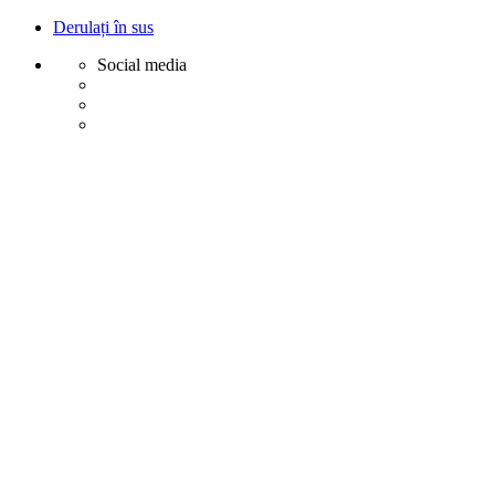
Derulați în sus
Social media
Sări
la
conținut
Creative
Margot - Decoratiuni, Ornamente polistiren
Acasa
Profile Exterior
Ancadramente Ferestre și Uși
Brâuri Decorative pentru Exterior
Colțare Decorative
Cornișe Decorative pentru Exterior