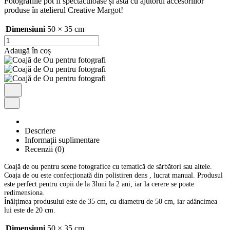
Fotografiile pot fi spectaculoase și asta cu ajutorul accesoriilor
produse în atelierul Creative Margot!
Dimensiuni
50 × 35 cm
Cantitate
Coajă
Adaugă în coș
de
Ou
pentru
fotografi
Descriere
Informații suplimentare
Recenzii (0)
Coajă de ou pentru scene fotografice cu tematică de sărbători sau altele.
Coaja de ou este confecționată din polistiren dens , lucrat manual. Produsul
este perfect pentru copii de la 3luni la 2 ani, iar la cerere se poate
redimensiona.
Înălțimea produsului este de 35 cm, cu diametru de 50 cm, iar adâncimea
lui este de 20 cm.
Dimensiuni
50 × 35 cm