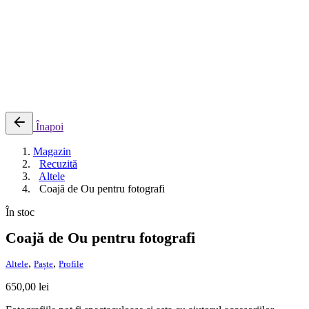
0
Cosul meu
Nu sunt produse in cos.
Înapoi
Magazin
Recuzită
Altele
Coajă de Ou pentru fotografi
În stoc
Coajă de Ou pentru fotografi
,
,
Altele
Paște
Profile
650,00
lei