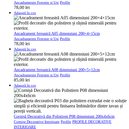
Ancadramente Ferestre și Uși
Profile
78,00
lei
Adaugă în coș
Ancadrament fereastră A05 dimensiuni 200×4×15cm
Ancadramente Ferestre și Uși
Profile
78,00
lei
Adaugă în coș
Ancadrament fereastră A08 dimensiuni 200×5×12cm
Ancadramente Ferestre și Uși
Profile
85,00
lei
Adaugă în coș
Cornișă Decorativă din Polistiren P08 dimensiuni 200x4x6cm
Cornișe Decorative Interioare
Profile
PROFILE DECORATIVE
INTERIOARE