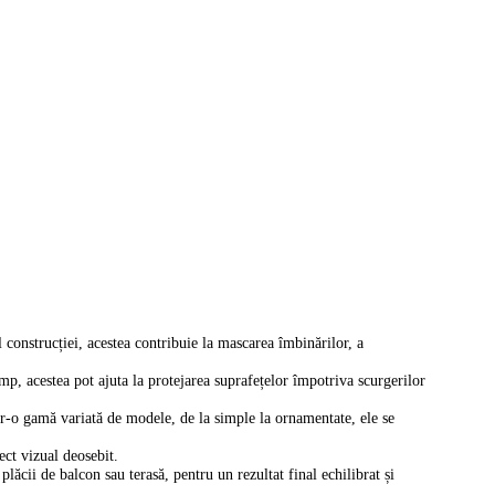
l construcției, acestea contribuie la mascarea îmbinărilor, a
timp, acestea pot ajuta la protejarea suprafețelor împotriva scurgerilor
ntr-o gamă variată de modele, de la simple la ornamentate, ele se
ct vizual deosebit.
lăcii de balcon sau terasă, pentru un rezultat final echilibrat și