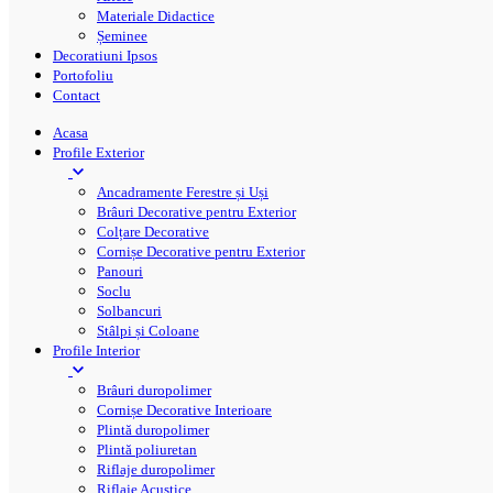
Materiale Didactice
Șeminee
Decoratiuni Ipsos
Portofoliu
Contact
Acasa
Profile Exterior
Ancadramente Ferestre și Uși
Brâuri Decorative pentru Exterior
Colțare Decorative
Cornișe Decorative pentru Exterior
Panouri
Soclu
Solbancuri
Stâlpi și Coloane
Profile Interior
Brâuri duropolimer
Cornișe Decorative Interioare
Plintă duropolimer
Plintă poliuretan
Riflaje duropolimer
Riflaje Acustice