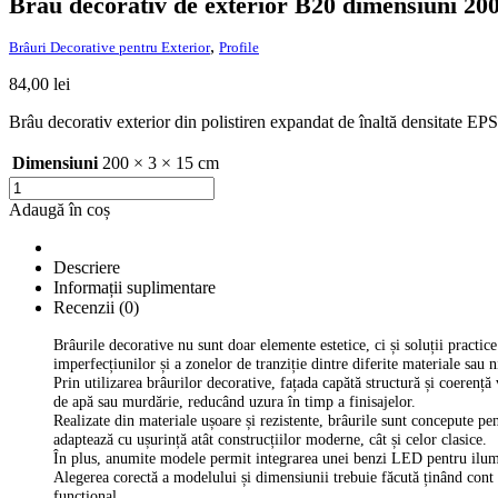
Brâu decorativ de exterior B20 dimensiuni 2
,
Brâuri Decorative pentru Exterior
Profile
84,00
lei
Brâu decorativ exterior din polistiren expandat de înaltă densitate EPS 
Dimensiuni
200 × 3 × 15 cm
Cantitate
Brâu
Adaugă în coș
decorativ
de
exterior
Descriere
B20
Informații suplimentare
dimensiuni
Recenzii (0)
200×3×15cm
Brâurile decorative nu sunt doar elemente estetice, ci și soluții practice
imperfecțiunilor și a zonelor de tranziție dintre diferite materiale sau ni
Prin utilizarea brâurilor decorative, fațada capătă structură și coerență
de apă sau murdărie, reducând uzura în timp a finisajelor.
Realizate din materiale ușoare și rezistente, brâurile sunt concepute pe
adaptează cu ușurință atât construcțiilor moderne, cât și celor clasice.
În plus, anumite modele permit integrarea unei benzi LED pentru ilumin
Alegerea corectă a modelului și dimensiunii trebuie făcută ținând cont de
funcțional.