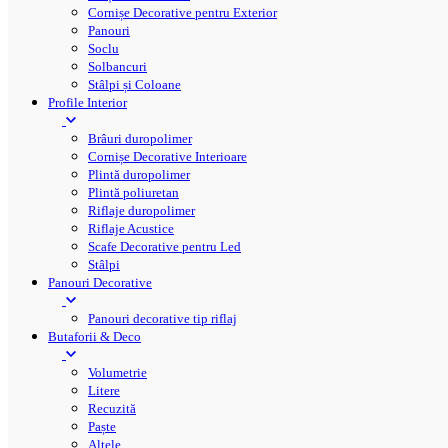
Cornișe Decorative pentru Exterior
Panouri
Soclu
Solbancuri
Stâlpi și Coloane
Profile Interior
Brâuri duropolimer
Cornișe Decorative Interioare
Plintă duropolimer
Plintă poliuretan
Riflaje duropolimer
Riflaje Acustice
Scafe Decorative pentru Led
Stâlpi
Panouri Decorative
Panouri decorative tip riflaj
Butaforii & Deco
Volumetrie
Litere
Recuzită
Paște
Altele