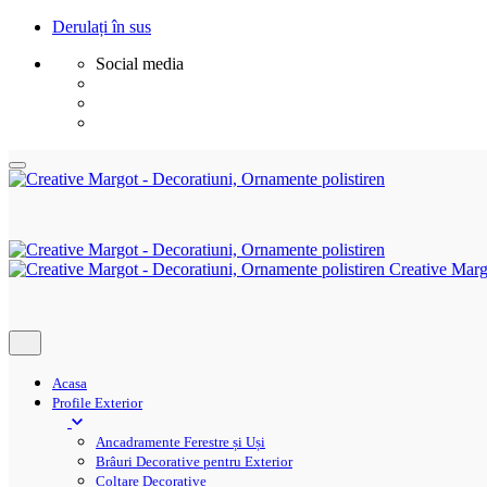
Derulați în sus
Social media
Sări
la
conținut
Creative Marg
Acasa
Profile Exterior
Ancadramente Ferestre și Uși
Brâuri Decorative pentru Exterior
Colțare Decorative