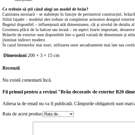
Ce trebuie să știi când alegi un model de brâu?
Cantitatea necesară – se stabilește în funcție de perimetrul construcției; brâur
Stilul fațadei – modelul ales trebuie să completeze armonios designul exterior 
Bugetul disponibil – influențează atât dimensiunea, cât și nivelul de detaliu a
Grosimea plăcii de la balcon sau terasă – un aspect foarte important, deoarece br
Brâurile de exterior sunt disponibile într-o gamă variată de dimensiuni și sti
iluminat indirect modern.
În cazul ferestrelor mai mari, utilizarea unor ancadramente mai late sau corel
Dimensiuni
200 × 3 × 15 cm
Recenzii
Nu există comentarii încă.
Fii primul pentru a revizui "Brâu decorativ de exterior B20 di
Adresa ta de email nu va fi publicată.
Câmpurile obligatorii sunt marc
Rata de acest produs: