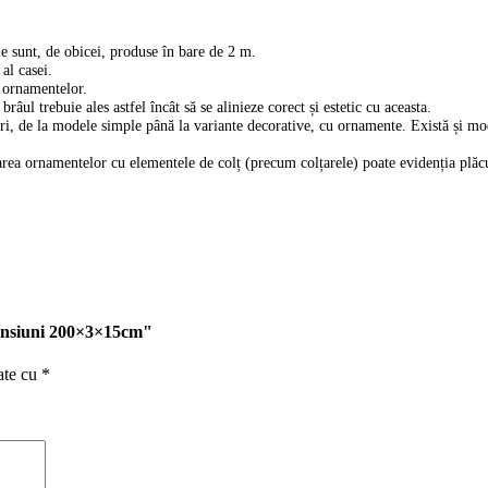
ile sunt, de obicei, produse în bare de 2 m.
al casei.
l ornamentelor.
âul trebuie ales astfel încât să se alinieze corect și estetic cu aceasta.
luri, de la modele simple până la variante decorative, cu ornamente. Există și 
area ornamentelor cu elementele de colț (precum colțarele) poate evidenția plăcut
mensiuni 200×3×15cm"
ate cu
*