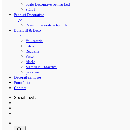
Scafe Decorative pentru Led
Stâlpi
Panouri Decorative
Panouri decorative tip riflaj
Butaforii & Deco
Volumetrie
Litere
Recuzită
Paște
Altele
Materiale Didactice
Șeminee
Decoratiuni Ipsos
Portofoliu
Contact
Social media