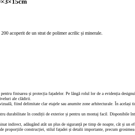
00×3×15cm
200 acoperit de un strat de polimer acrilic și minerale.
 pentru finisarea și protecția fațadelor. Pe lângă rolul lor de a evidenția designu
veluri ale clădirii.
 vizuală, fiind delimitate clar etajele sau anumite zone arhitecturale. În același 
ntru durabilitate în condiții de exterior și pentru un montaj facil. Disponibile î
at indirect, adăugând atât un plus de siguranță pe timp de noapte, cât și un efe
 proporțiile construcției, stilul fațadei și detalii importante, precum grosimea p