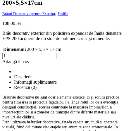
200×5,5×17cm
,
Brâuri Decorative pentru Exterior
Profile
108,00
lei
Brâu decorativ exterior din polistiren expandat de înaltă densitate
EPS 200 acoperit de un strat de polimer acrilic și minerale.
Dimensiuni
200 × 5,5 × 17 cm
Cantitate
Brâu
Adaugă în coș
decorativ
de
exterior
Descriere
B08
Informații suplimentare
dimensiuni
Recenzii (0)
200×5,5×17cm
Brâurile decorative nu sunt doar elemente estetice, ci și soluții practice
pentru finisarea și protecția fațadelor. Pe lângă rolul lor de a evidenția
designul construcției, acestea contribuie la mascarea îmbinărilor, a
imperfecțiunilor și a zonelor de tranziție dintre diferite materiale sau
niveluri ale clădirii.
Prin utilizarea brâurilor decorative, fațada capătă structură și coerență
vizuală, fiind delimitate clar etajele sau anumite zone arhitecturale. În