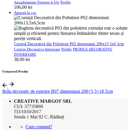
Ancadramente Ferestre și Uși
Profile
106,00
lei
Adaugă în coș
Cornișă Decorativă din Polistiren P02 dimensiuni 200x13,5x6,5cm
Cornișe Decorative Interioare
Profile
PROFILE DECORATIVE
INTERIOARE
38,00
lei
Urmatorul Produs
Brâu decorativ de exterior B07 dimensiuni 200×5,5×18,5cm
CREATIVE MARGOT SRL
CUI: 37735869
J33/1010/2017
Strada 1 Mai 92 C, Rădăuți
Cum comand?