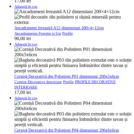
17,00
lei
Adaugă în coș
Ancadrament fereastră A12 dimensiuni 200×4×12cm
Ancadramente Ferestre și Uși
Profile
90,00
lei
Adaugă în coș
Cornișă Decorativă din Polistiren P01 dimensiuni 200x5x6cm
Cornișe Decorative Interioare
Profile
PROFILE DECORATIVE
INTERIOARE
17,00
lei
Adaugă în coș
Cornișă Decorativă din Polistiren P04 dimensiuni 200x6x6cm