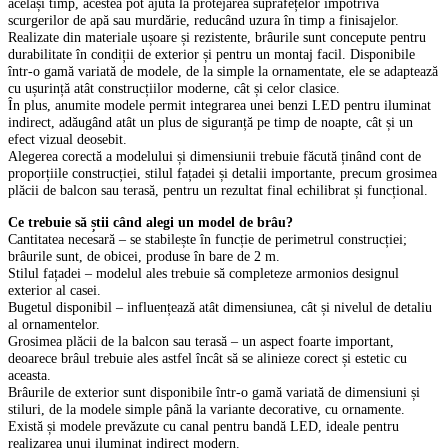
același timp, acestea pot ajuta la protejarea suprafețelor împotriva
scurgerilor de apă sau murdărie, reducând uzura în timp a finisajelor.
Realizate din materiale ușoare și rezistente, brâurile sunt concepute pentru
durabilitate în condiții de exterior și pentru un montaj facil. Disponibile
într-o gamă variată de modele, de la simple la ornamentate, ele se adaptează
cu ușurință atât construcțiilor moderne, cât și celor clasice.
În plus, anumite modele permit integrarea unei benzi LED pentru iluminat
indirect, adăugând atât un plus de siguranță pe timp de noapte, cât și un
efect vizual deosebit.
Alegerea corectă a modelului și dimensiunii trebuie făcută ținând cont de
proporțiile construcției, stilul fațadei și detalii importante, precum grosimea
plăcii de balcon sau terasă, pentru un rezultat final echilibrat și funcțional.
Ce trebuie să știi când alegi un model de brâu?
Cantitatea necesară – se stabilește în funcție de perimetrul construcției;
brâurile sunt, de obicei, produse în bare de 2 m.
Stilul fațadei – modelul ales trebuie să completeze armonios designul
exterior al casei.
Bugetul disponibil – influențează atât dimensiunea, cât și nivelul de detaliu
al ornamentelor.
Grosimea plăcii de la balcon sau terasă – un aspect foarte important,
deoarece brâul trebuie ales astfel încât să se alinieze corect și estetic cu
aceasta.
Brâurile de exterior sunt disponibile într-o gamă variată de dimensiuni și
stiluri, de la modele simple până la variante decorative, cu ornamente.
Există și modele prevăzute cu canal pentru bandă LED, ideale pentru
realizarea unui iluminat indirect modern.