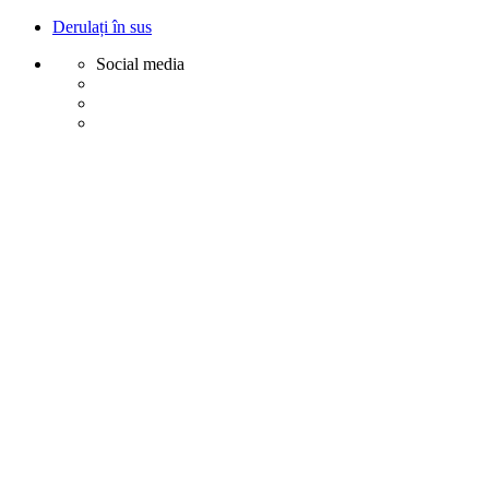
Derulați în sus
Social media
Sări
la
conținut
Creative
Margot - Decoratiuni, Ornamente polistiren
Acasa
Profile Exterior
Ancadramente Ferestre și Uși
Brâuri Decorative pentru Exterior
Colțare Decorative
Cornișe Decorative pentru Exterior