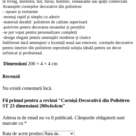
în living, dormitor, hol, birou, hoteluri, restaurante sau spații comerciale.
Avantajele cornișelor decorative din polistiren:
– ușoare și rezistente
-montaj rapid și simplu cu adeziv
-material durabil: polistiren de calitate superioară
-potrivite pentru decorarea tavanului și pereților
-se pot vopsi pentru personalizare completă
-design elegant pentru amenajări moderne și clasice
Indiferent dacă amenajezi o locuință nouă sau renovezi, cornișele decorative
pentru interior din polistiren reprezintă soluția ideală pentru un decor
sofisticat și profesional.
Dimensiuni
200 × 4 × 4 cm
Recenzii
Nu există comentarii încă.
Fii primul pentru a revizui "Cornișă Decorativă din Polistiren
ST 23 dimensiuni 200x4x4cm"
Adresa ta de email nu va fi publicată.
Câmpurile obligatorii sunt
marcate cu
*
Rata de acest produs: