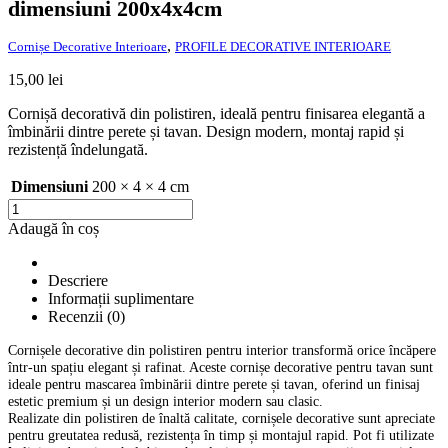
dimensiuni 200x4x4cm
,
Cornișe Decorative Interioare
PROFILE DECORATIVE INTERIOARE
15,00
lei
Cornișă decorativă din polistiren, ideală pentru finisarea elegantă a
îmbinării dintre perete și tavan. Design modern, montaj rapid și
rezistență îndelungată.
Dimensiuni
200 × 4 × 4 cm
Cantitate
Cornișă
Adaugă în coș
Decorativă
din
Polistiren
Descriere
ST
Informații suplimentare
23
Recenzii (0)
dimensiuni
200x4x4cm
Cornișele decorative din polistiren pentru interior transformă orice încăpere
într-un spațiu elegant și rafinat. Aceste cornișe decorative pentru tavan sunt
ideale pentru mascarea îmbinării dintre perete și tavan, oferind un finisaj
estetic premium și un design interior modern sau clasic.
Realizate din polistiren de înaltă calitate, cornișele decorative sunt apreciate
pentru greutatea redusă, rezistența în timp și montajul rapid. Pot fi utilizate