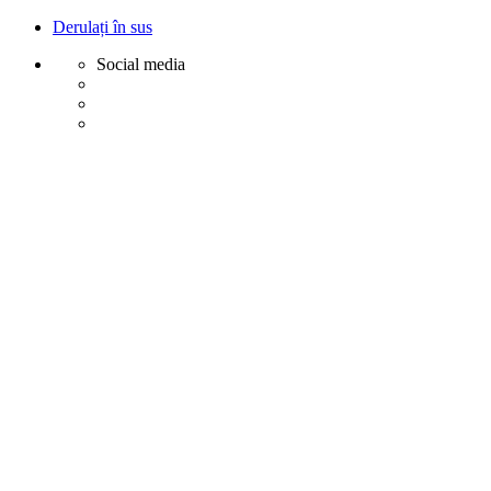
Derulați în sus
Social media
Sări
la
conținut
Creative
Margot - Decoratiuni, Ornamente polistiren
Acasa
Profile Exterior
Ancadramente Ferestre și Uși
Brâuri Decorative pentru Exterior
Colțare Decorative
Cornișe Decorative pentru Exterior