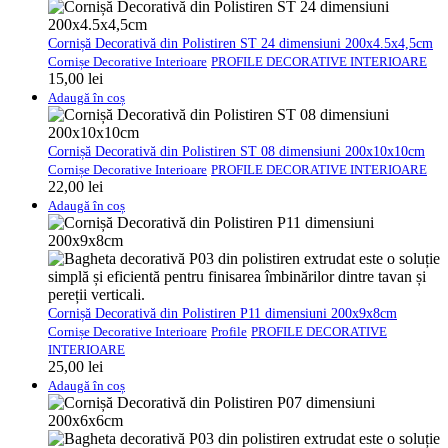
Cornișă Decorativă din Polistiren ST 24 dimensiuni 200x4.5x4,5cm
Cornișe Decorative Interioare
PROFILE DECORATIVE INTERIOARE
15,00
lei
Adaugă în coș
Cornișă Decorativă din Polistiren ST 08 dimensiuni 200x10x10cm
Cornișe Decorative Interioare
PROFILE DECORATIVE INTERIOARE
22,00
lei
Adaugă în coș
Cornișă Decorativă din Polistiren P11 dimensiuni 200x9x8cm
Cornișe Decorative Interioare
Profile
PROFILE DECORATIVE
INTERIOARE
25,00
lei
Adaugă în coș