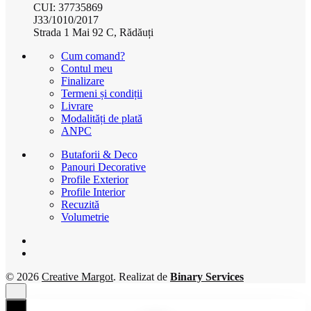
CUI: 37735869
J33/1010/2017
Strada 1 Mai 92 C, Rădăuți
Cum comand?
Contul meu
Finalizare
Termeni și condiții
Livrare
Modalități de plată
ANPC
Butaforii & Deco
Panouri Decorative
Profile Exterior
Profile Interior
Recuzită
Volumetrie
© 2026
Creative Margot
. Realizat de
Binary Services