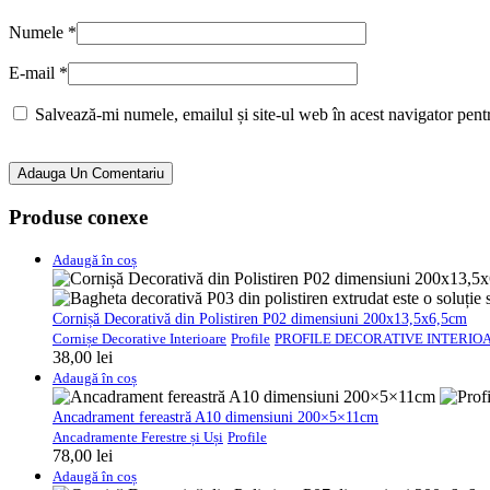
Numele
*
E-mail
*
Salvează-mi numele, emailul și site-ul web în acest navigator pent
Adauga Un Comentariu
Produse conexe
Adaugă în coș
Cornișă Decorativă din Polistiren P02 dimensiuni 200x13,5x6,5cm
Cornișe Decorative Interioare
Profile
PROFILE DECORATIVE INTERIO
38,00
lei
Adaugă în coș
Ancadrament fereastră A10 dimensiuni 200×5×11cm
Ancadramente Ferestre și Uși
Profile
78,00
lei
Adaugă în coș