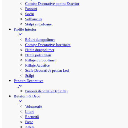
Cornișe Decorative pentru Exterior
Panouri
Soclu
Solbancuri
Stâlpi și Coloane
Profile Interior
Brâuri duropolimer
Cornișe Decorative Interioare
Plintă duropolimer
Plintă poliuretan
Riflaje duropolimer
Riflaje Acustice
Scafe Decorative pentru Led
Stâlpi
Panouri Decorative
Panouri decorative tip riflaj
Butaforii & Deco
Volumetrie
Litere
Recuzită
Paște
Altele