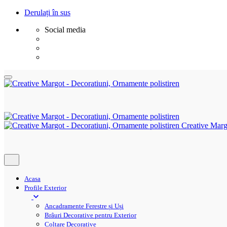
Derulați în sus
Social media
Sări
la
conținut
Creative Marg
Acasa
Profile Exterior
Ancadramente Ferestre și Uși
Brâuri Decorative pentru Exterior
Colțare Decorative