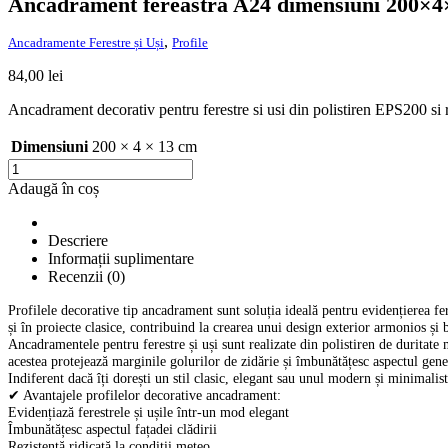
Ancadrament fereastră A24 dimensiuni 200×
,
Ancadramente Ferestre și Uși
Profile
84,00
lei
Ancadrament decorativ pentru ferestre si usi din polistiren EPS200 si 
Dimensiuni
200 × 4 × 13 cm
Cantitate
Ancadrament
Adaugă în coș
fereastră
A24
dimensiuni
Descriere
200×4×13cm
Informații suplimentare
Recenzii (0)
Profilele decorative tip ancadrament sunt soluția ideală pentru evidențierea fere
și în proiecte clasice, contribuind la crearea unui design exterior armonios și b
Ancadramentele pentru ferestre și uși sunt realizate din polistiren de duritate
acestea protejează marginile golurilor de zidărie și îmbunătățesc aspectul gener
Indiferent dacă îți dorești un stil clasic, elegant sau unul modern și minimalis
✔ Avantajele profilelor decorative ancadrament:
Evidențiază ferestrele și ușile într-un mod elegant
Îmbunătățesc aspectul fațadei clădirii
Rezistență ridicată la condiții meteo