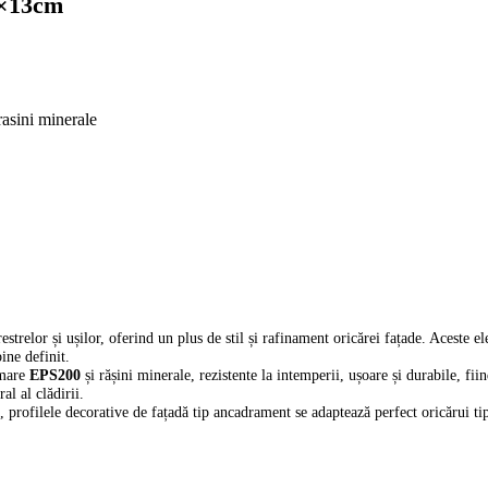
4×13cm
rasini minerale
strelor și ușilor, oferind un plus de stil și rafinament oricărei fațade. Aceste e
ine definit.
 mare
EPS200
și rășini minerale, rezistente la intemperii, ușoare și durabile, fii
al al clădirii.
t, profilele decorative de fațadă tip ancadrament se adaptează perfect oricărui ti