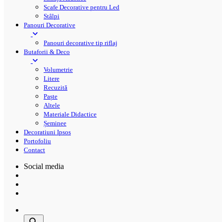
Scafe Decorative pentru Led
Stâlpi
Panouri Decorative
Panouri decorative tip riflaj
Butaforii & Deco
Volumetrie
Litere
Recuzită
Paște
Altele
Materiale Didactice
Șeminee
Decoratiuni Ipsos
Portofoliu
Contact
Social media