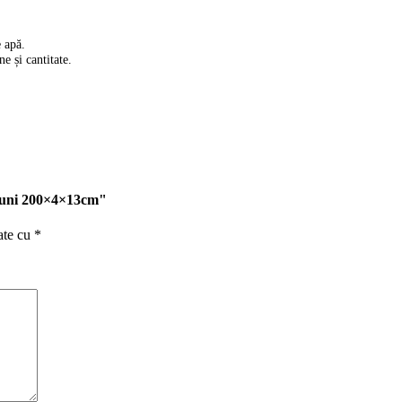
e apă.
e și cantitate.
siuni 200×4×13cm"
ate cu
*