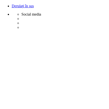
Derulați în sus
Social media
Sări
la
conținut
Creative
Margot - Decoratiuni, Ornamente polistiren
Acasa
Profile Exterior
Ancadramente Ferestre și Uși
Brâuri Decorative pentru Exterior
Colțare Decorative
Cornișe Decorative pentru Exterior