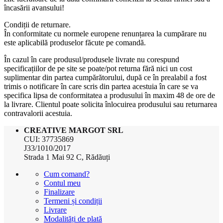
încasării avansului!
Condiții de returnare.
În conformitate cu normele europene renunțarea la cumpărare nu
este aplicabilă produselor făcute pe comandă.
În cazul în care produsul/produsele livrate nu corespund
specificațiilor de pe site se poate/pot returna fără nici un cost
suplimentar din partea cumpărătorului, după ce în prealabil a fost
trimis o notificare în care scris din partea acestuia în care se va
specifica lipsa de conformitatea a produsului în maxim 48 de ore de
la livrare. Clientul poate solicita înlocuirea produsului sau returnarea
contravalorii acestuia.
CREATIVE MARGOT SRL
CUI: 37735869
J33/1010/2017
Strada 1 Mai 92 C, Rădăuți
Cum comand?
Contul meu
Finalizare
Termeni și condiții
Livrare
Modalități de plată