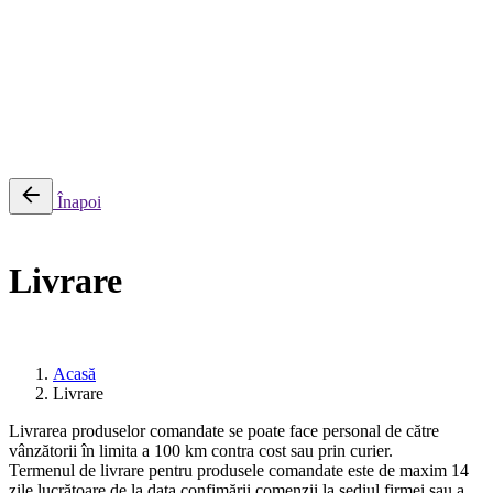
0
Cosul meu
Nu sunt produse in cos.
Înapoi
Livrare
Acasă
Livrare
Livrarea produselor comandate se poate face personal de către
vânzătorii în limita a 100 km contra cost sau prin curier.
Termenul de livrare pentru produsele comandate este de maxim 14
zile lucrătoare de la data confimării comenzii la sediul firmei sau a