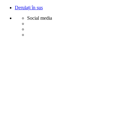
Derulați în sus
Social media
Sări
la
conținut
Creative
Margot - Decoratiuni, Ornamente polistiren
Acasa
Profile Exterior
Ancadramente Ferestre și Uși
Brâuri Decorative pentru Exterior
Colțare Decorative
Cornișe Decorative pentru Exterior