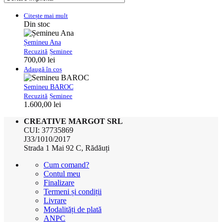
Citește mai mult
Din stoc
Șemineu Ana
Recuzită
Șeminee
700,00
lei
Adaugă în coș
Semineu BAROC
Recuzită
Șeminee
1.600,00
lei
CREATIVE MARGOT SRL
CUI: 37735869
J33/1010/2017
Strada 1 Mai 92 C, Rădăuți
Cum comand?
Contul meu
Finalizare
Termeni și condiții
Livrare
Modalități de plată
ANPC