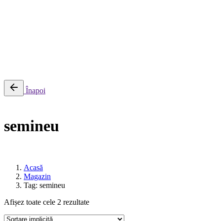
0
Cosul meu
Nu sunt produse in cos.
Înapoi
semineu
Acasă
Magazin
Tag: semineu
Afișez toate cele 2 rezultate