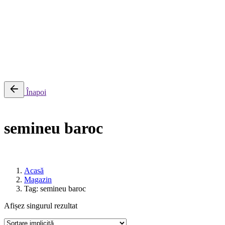
0
Cosul meu
Nu sunt produse in cos.
Înapoi
semineu baroc
Acasă
Magazin
Tag: semineu baroc
Afișez singurul rezultat