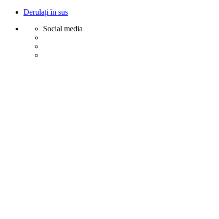
Derulați în sus
Social media
Sări
la
conținut
Creative
Margot - Decoratiuni, Ornamente polistiren
Acasa
Profile Exterior
Ancadramente Ferestre și Uși
Brâuri Decorative pentru Exterior
Colțare Decorative
Cornișe Decorative pentru Exterior