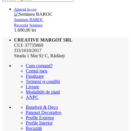
Adaugă în coș
Semineu BAROC
Recuzită
Șeminee
1.600,00
lei
CREATIVE MARGOT SRL
CUI: 37735869
J33/1010/2017
Strada 1 Mai 92 C, Rădăuți
Cum comand?
Contul meu
Finalizare
Termeni și condiții
Livrare
Modalități de plată
ANPC
Butaforii & Deco
Panouri Decorative
Profile Exterior
Profile Interior
Recuzită