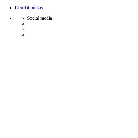
Derulați în sus
Social media
Sări
la
conținut
Creative
Margot - Decoratiuni, Ornamente polistiren
Acasa
Profile Exterior
Ancadramente Ferestre și Uși
Brâuri Decorative pentru Exterior
Colțare Decorative
Cornișe Decorative pentru Exterior