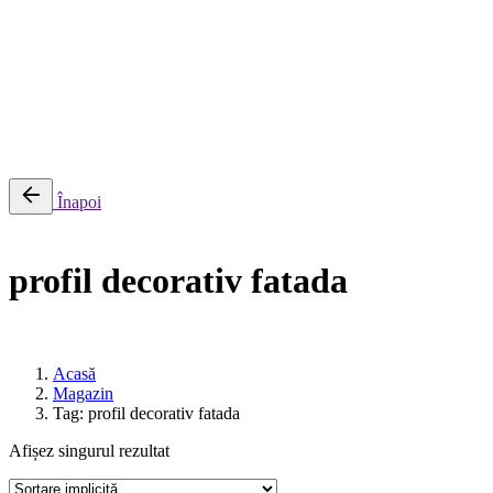
0
Cosul meu
Nu sunt produse in cos.
Înapoi
profil decorativ fatada
Acasă
Magazin
Tag: profil decorativ fatada
Afișez singurul rezultat