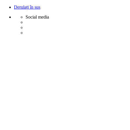
Derulați în sus
Social media
Sări
la
conținut
Creative
Margot - Decoratiuni, Ornamente polistiren
Acasa
Profile Exterior
Ancadramente Ferestre și Uși
Brâuri Decorative pentru Exterior
Colțare Decorative
Cornișe Decorative pentru Exterior