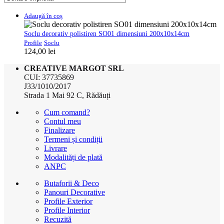
Adaugă în coș
Soclu decorativ polistiren SO01 dimensiuni 200x10x14cm
Profile
Soclu
124,00
lei
CREATIVE MARGOT SRL
CUI: 37735869
J33/1010/2017
Strada 1 Mai 92 C, Rădăuți
Cum comand?
Contul meu
Finalizare
Termeni și condiții
Livrare
Modalități de plată
ANPC
Butaforii & Deco
Panouri Decorative
Profile Exterior
Profile Interior
Recuzită