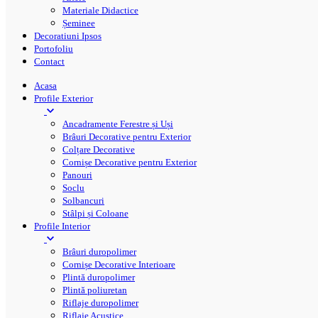
Materiale Didactice
Șeminee
Decoratiuni Ipsos
Portofoliu
Contact
Acasa
Profile Exterior
Ancadramente Ferestre și Uși
Brâuri Decorative pentru Exterior
Colțare Decorative
Cornișe Decorative pentru Exterior
Panouri
Soclu
Solbancuri
Stâlpi și Coloane
Profile Interior
Brâuri duropolimer
Cornișe Decorative Interioare
Plintă duropolimer
Plintă poliuretan
Riflaje duropolimer
Riflaje Acustice