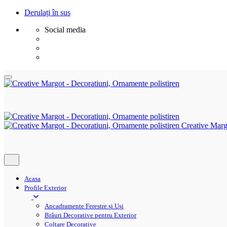
Derulați în sus
Social media
Sări
la
conținut
Creative Marg
Acasa
Profile Exterior
Ancadramente Ferestre și Uși
Brâuri Decorative pentru Exterior
Colțare Decorative