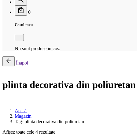
0
Cosul meu
Nu sunt produse in cos.
Înapoi
plinta decorativa din poliuretan
Acasă
Magazin
Tag: plinta decorativa din poliuretan
Afișez toate cele 4 rezultate