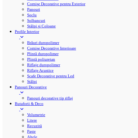
Cornișe Decorative pentru Exterior
Panouri
Soclu
Solbancuri
Stâlpi și Coloane
Profile Interior
Brâuri duropolimer
Cornișe Decorative Interioare
Plintă duropolimer
Plintă poliuretan
Riflaje duropolimer
Riflaje Acustice
Scafe Decorative pentru Led
Stâlpi
Panouri Decorative
Panouri decorative tip riflaj
Butaforii & Deco
Volumetrie
Litere
Recuzită
Paște
Altele