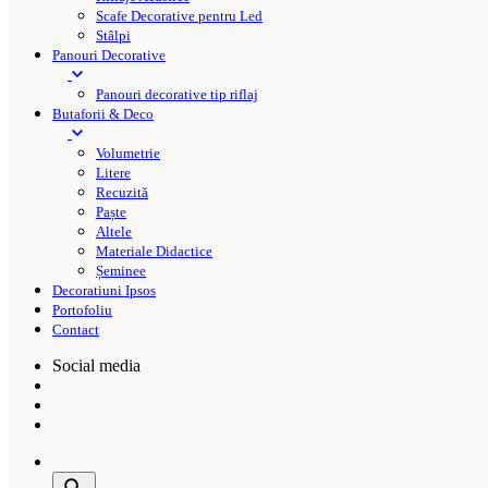
Scafe Decorative pentru Led
Stâlpi
Panouri Decorative
Panouri decorative tip riflaj
Butaforii & Deco
Volumetrie
Litere
Recuzită
Paște
Altele
Materiale Didactice
Șeminee
Decoratiuni Ipsos
Portofoliu
Contact
Social media