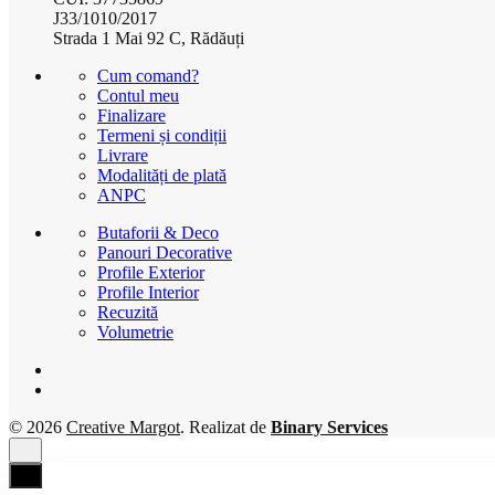
J33/1010/2017
Strada 1 Mai 92 C, Rădăuți
Cum comand?
Contul meu
Finalizare
Termeni și condiții
Livrare
Modalități de plată
ANPC
Butaforii & Deco
Panouri Decorative
Profile Exterior
Profile Interior
Recuzită
Volumetrie
© 2026
Creative Margot
. Realizat de
Binary Services