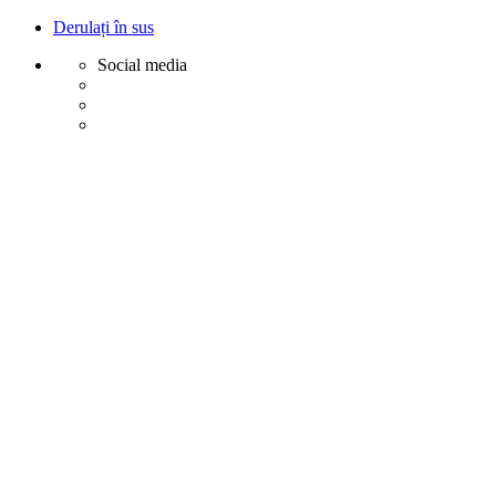
Derulați în sus
Social media
Sări
la
conținut
Creative
Margot - Decoratiuni, Ornamente polistiren
Acasa
Profile Exterior
Ancadramente Ferestre și Uși
Brâuri Decorative pentru Exterior
Colțare Decorative
Cornișe Decorative pentru Exterior