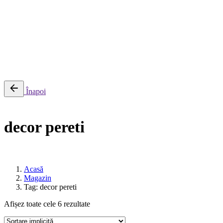
0
Cosul meu
Nu sunt produse in cos.
Înapoi
decor pereti
Acasă
Magazin
Tag: decor pereti
Afișez toate cele 6 rezultate