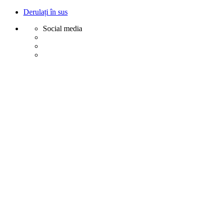
Derulați în sus
Social media
Sări
la
conținut
Creative
Margot - Decoratiuni, Ornamente polistiren
Acasa
Profile Exterior
Ancadramente Ferestre și Uși
Brâuri Decorative pentru Exterior
Colțare Decorative
Cornișe Decorative pentru Exterior