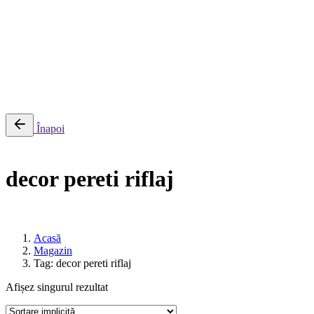
0
Cosul meu
Nu sunt produse in cos.
Înapoi
decor pereti riflaj
Acasă
Magazin
Tag: decor pereti riflaj
Afișez singurul rezultat