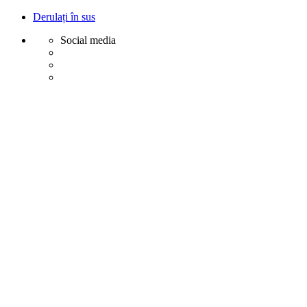
Derulați în sus
Social media
Sări
la
conținut
Creative
Margot - Decoratiuni, Ornamente polistiren
Acasa
Profile Exterior
Ancadramente Ferestre și Uși
Brâuri Decorative pentru Exterior
Colțare Decorative
Cornișe Decorative pentru Exterior