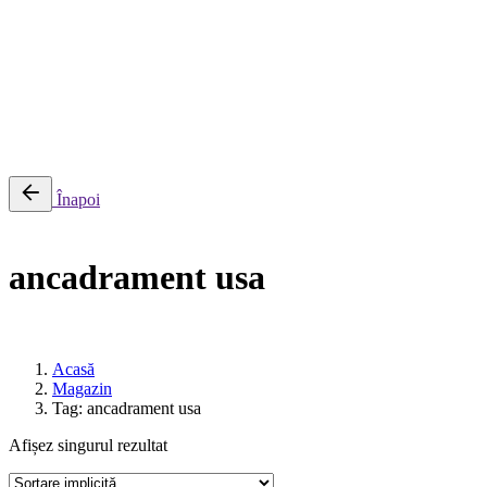
0
Cosul meu
Nu sunt produse in cos.
Înapoi
ancadrament usa
Acasă
Magazin
Tag: ancadrament usa
Afișez singurul rezultat