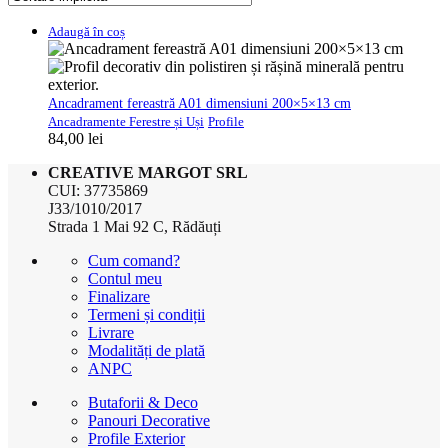
Adaugă în coș
Ancadrament fereastră A01 dimensiuni 200×5×13 cm
Ancadramente Ferestre și Uși
Profile
84,00
lei
CREATIVE MARGOT SRL
CUI: 37735869
J33/1010/2017
Strada 1 Mai 92 C, Rădăuți
Cum comand?
Contul meu
Finalizare
Termeni și condiții
Livrare
Modalități de plată
ANPC
Butaforii & Deco
Panouri Decorative
Profile Exterior