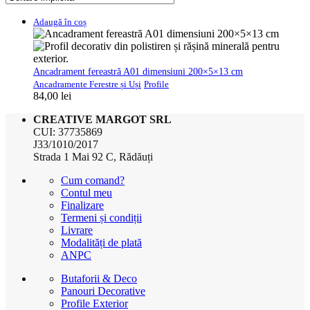
Adaugă în coș
Ancadrament fereastră A01 dimensiuni 200×5×13 cm
Ancadramente Ferestre și Uși
Profile
84,00
lei
CREATIVE MARGOT SRL
CUI: 37735869
J33/1010/2017
Strada 1 Mai 92 C, Rădăuți
Cum comand?
Contul meu
Finalizare
Termeni și condiții
Livrare
Modalități de plată
ANPC
Butaforii & Deco
Panouri Decorative
Profile Exterior