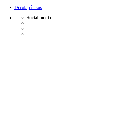
Derulați în sus
Social media
Sări
la
conținut
Creative
Margot - Decoratiuni, Ornamente polistiren
Acasa
Profile Exterior
Ancadramente Ferestre și Uși
Brâuri Decorative pentru Exterior
Colțare Decorative
Cornișe Decorative pentru Exterior