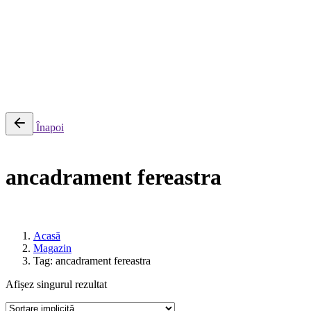
0
Cosul meu
Nu sunt produse in cos.
Înapoi
ancadrament fereastra
Acasă
Magazin
Tag: ancadrament fereastra
Afișez singurul rezultat