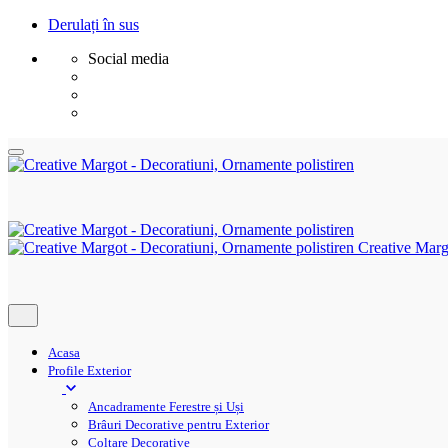
Derulați în sus
Social media
Sări
la
conținut
Creative Marg
Acasa
Profile Exterior
Ancadramente Ferestre și Uși
Brâuri Decorative pentru Exterior
Colțare Decorative