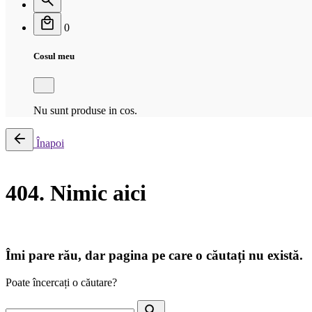
0
Cosul meu
Nu sunt produse in cos.
Înapoi
404. Nimic aici
Îmi pare rău, dar pagina pe care o căutați nu există.
Poate încercați o căutare?
Căutare