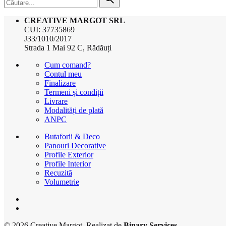
pentru
CREATIVE MARGOT SRL
CUI: 37735869
J33/1010/2017
Strada 1 Mai 92 C, Rădăuți
Cum comand?
Contul meu
Finalizare
Termeni și condiții
Livrare
Modalități de plată
ANPC
Butaforii & Deco
Panouri Decorative
Profile Exterior
Profile Interior
Recuzită
Volumetrie
© 2026
Creative Margot
. Realizat de
Binary Services