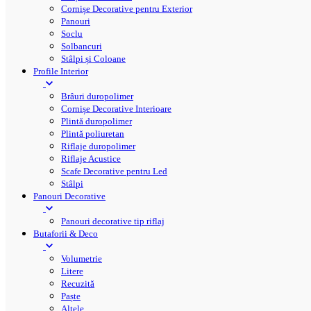
Cornișe Decorative pentru Exterior
Panouri
Soclu
Solbancuri
Stâlpi și Coloane
Profile Interior
Brâuri duropolimer
Cornișe Decorative Interioare
Plintă duropolimer
Plintă poliuretan
Riflaje duropolimer
Riflaje Acustice
Scafe Decorative pentru Led
Stâlpi
Panouri Decorative
Panouri decorative tip riflaj
Butaforii & Deco
Volumetrie
Litere
Recuzită
Paște
Altele