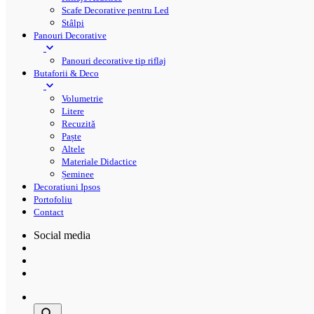
Scafe Decorative pentru Led
Stâlpi
Panouri Decorative
Panouri decorative tip riflaj
Butaforii & Deco
Volumetrie
Litere
Recuzită
Paște
Altele
Materiale Didactice
Șeminee
Decoratiuni Ipsos
Portofoliu
Contact
Social media