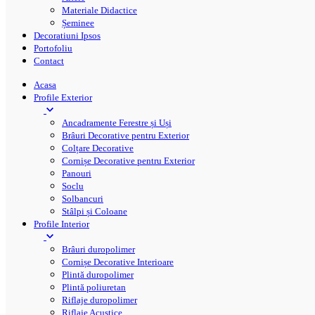
Materiale Didactice
Șeminee
Decoratiuni Ipsos
Portofoliu
Contact
Acasa
Profile Exterior
Ancadramente Ferestre și Uși
Brâuri Decorative pentru Exterior
Colțare Decorative
Cornișe Decorative pentru Exterior
Panouri
Soclu
Solbancuri
Stâlpi și Coloane
Profile Interior
Brâuri duropolimer
Cornișe Decorative Interioare
Plintă duropolimer
Plintă poliuretan
Riflaje duropolimer
Riflaje Acustice