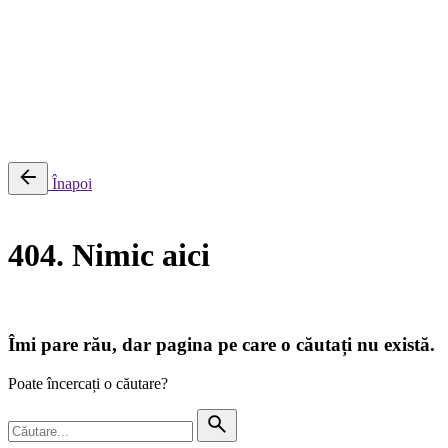
0
Cosul meu
Nu sunt produse in cos.
Înapoi
404. Nimic aici
Îmi pare rău, dar pagina pe care o căutați nu există.
Poate încercați o căutare?
Căutare
pentru