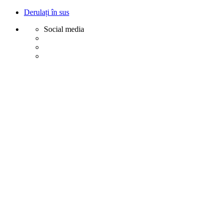
Derulați în sus
Social media
Sări
la
conținut
Creative
Margot - Decoratiuni, Ornamente polistiren
Acasa
Profile Exterior
Ancadramente Ferestre și Uși
Brâuri Decorative pentru Exterior
Colțare Decorative
Cornișe Decorative pentru Exterior