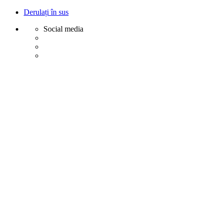
Derulați în sus
Social media
Sări
la
conținut
Creative
Margot - Decoratiuni, Ornamente polistiren
Acasa
Profile Exterior
Ancadramente Ferestre și Uși
Brâuri Decorative pentru Exterior
Colțare Decorative
Cornișe Decorative pentru Exterior