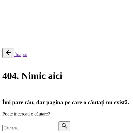
0
Cosul meu
Nu sunt produse in cos.
Înapoi
404. Nimic aici
Îmi pare rău, dar pagina pe care o căutați nu există.
Poate încercați o căutare?
Căutare
pentru