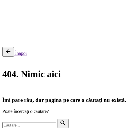
0
Cosul meu
Nu sunt produse in cos.
Înapoi
404. Nimic aici
Îmi pare rău, dar pagina pe care o căutați nu există.
Poate încercați o căutare?
Căutare
pentru