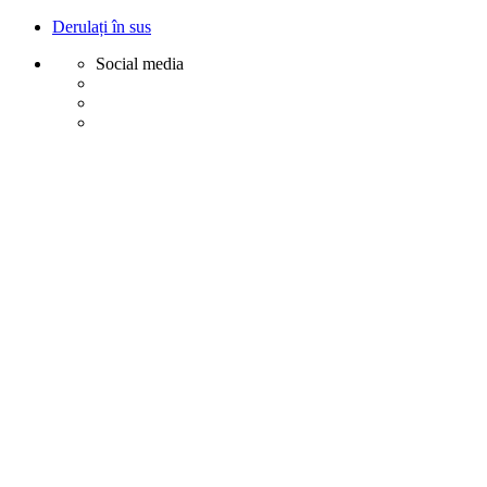
Derulați în sus
Social media
Sări
la
conținut
Creative
Margot - Decoratiuni, Ornamente polistiren
Acasa
Profile Exterior
Ancadramente Ferestre și Uși
Brâuri Decorative pentru Exterior
Colțare Decorative
Cornișe Decorative pentru Exterior