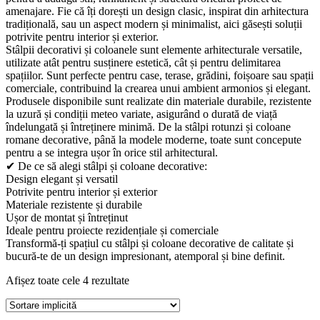
amenajare. Fie că îți dorești un design clasic, inspirat din arhitectura
tradițională, sau un aspect modern și minimalist, aici găsești soluții
potrivite pentru interior și exterior.
Stâlpii decorativi și coloanele sunt elemente arhitecturale versatile,
utilizate atât pentru susținere estetică, cât și pentru delimitarea
spațiilor. Sunt perfecte pentru case, terase, grădini, foișoare sau spații
comerciale, contribuind la crearea unui ambient armonios și elegant.
Produsele disponibile sunt realizate din materiale durabile, rezistente
la uzură și condiții meteo variate, asigurând o durată de viață
îndelungată și întreținere minimă. De la stâlpi rotunzi și coloane
romane decorative, până la modele moderne, toate sunt concepute
pentru a se integra ușor în orice stil arhitectural.
✔ De ce să alegi stâlpi și coloane decorative:
Design elegant și versatil
Potrivite pentru interior și exterior
Materiale rezistente și durabile
Ușor de montat și întreținut
Ideale pentru proiecte rezidențiale și comerciale
Transformă-ți spațiul cu stâlpi și coloane decorative de calitate și
bucură-te de un design impresionant, atemporal și bine definit.
Afișez toate cele 4 rezultate