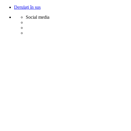
Derulați în sus
Social media
Sări
la
conținut
Creative
Margot - Decoratiuni, Ornamente polistiren
Acasa
Profile Exterior
Ancadramente Ferestre și Uși
Brâuri Decorative pentru Exterior
Colțare Decorative
Cornișe Decorative pentru Exterior