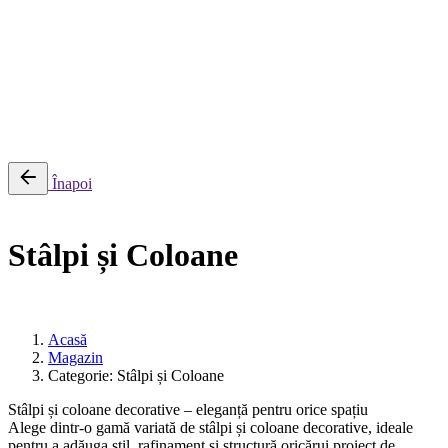
0
Cosul meu
Nu sunt produse in cos.
Înapoi
Stâlpi și Coloane
Acasă
Magazin
Categorie: Stâlpi și Coloane
Stâlpi și coloane decorative – eleganță pentru orice spațiu
Alege dintr-o gamă variată de stâlpi și coloane decorative, ideale
pentru a adăuga stil, rafinament și structură oricărui proiect de