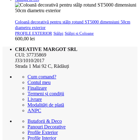
Coloană decorativă pentru stâlp rotund ST5000 dimensiuni 50cm
diametru exterior
PROFILE EXTERIOR
Stâlpi
Stâlpi și Coloane
600,00
lei
CREATIVE MARGOT SRL
CUI: 37735869
J33/1010/2017
Strada 1 Mai 92 C, Rădăuți
Cum comand?
Contul meu
Finalizare
Termeni și condiții
Livrare
Modalități de plată
ANPC
Butaforii & Deco
Panouri Decorative
Profile Exterior
Profile Interior