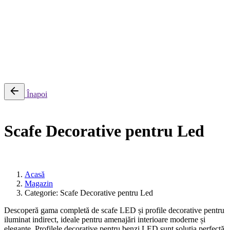
0
Cosul meu
Nu sunt produse in cos.
Înapoi
Scafe Decorative pentru Led
Acasă
Magazin
Categorie: Scafe Decorative pentru Led
Descoperă gama completă de scafe LED și profile decorative pentru
iluminat indirect, ideale pentru amenajări interioare moderne și
elegante. Profilele decorative pentru benzi LED sunt soluția perfectă