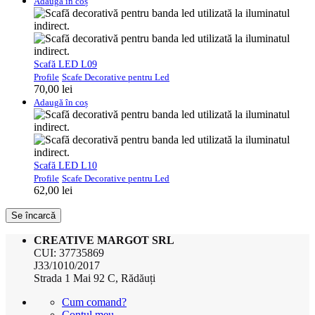
Adaugă în coș
Scafă LED L09
Profile
Scafe Decorative pentru Led
70,00
lei
Adaugă în coș
Scafă LED L10
Profile
Scafe Decorative pentru Led
62,00
lei
Se încarcă
CREATIVE MARGOT SRL
CUI: 37735869
J33/1010/2017
Strada 1 Mai 92 C, Rădăuți
Cum comand?
Contul meu