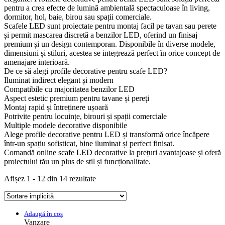
pentru a crea efecte de lumină ambientală spectaculoase în living,
dormitor, hol, baie, birou sau spații comerciale.
Scafele LED sunt proiectate pentru montaj facil pe tavan sau perete
și permit mascarea discretă a benzilor LED, oferind un finisaj
premium și un design contemporan. Disponibile în diverse modele,
dimensiuni și stiluri, acestea se integrează perfect în orice concept de
amenajare interioară.
De ce să alegi profile decorative pentru scafe LED?
Iluminat indirect elegant și modern
Compatibile cu majoritatea benzilor LED
Aspect estetic premium pentru tavane și pereți
Montaj rapid și întreținere ușoară
Potrivite pentru locuințe, birouri și spații comerciale
Multiple modele decorative disponibile
Alege profile decorative pentru LED și transformă orice încăpere
într-un spațiu sofisticat, bine iluminat și perfect finisat.
Comandă online scafe LED decorative la prețuri avantajoase și oferă
proiectului tău un plus de stil și funcționalitate.
Afișez 1 - 12 din 14 rezultate
Adaugă în coș
Vanzare