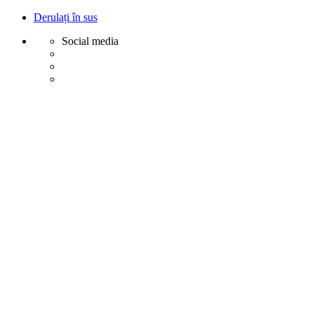
Derulați în sus
Social media
Sări
la
conținut
Creative
Margot - Decoratiuni, Ornamente polistiren
Acasa
Profile Exterior
Ancadramente Ferestre și Uși
Brâuri Decorative pentru Exterior
Colțare Decorative
Cornișe Decorative pentru Exterior