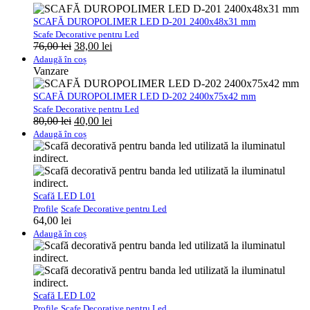
SCAFĂ DUROPOLIMER LED D-201 2400x48x31 mm
Scafe Decorative pentru Led
Prețul
Prețul
76,00
lei
38,00
lei
inițial
curent
Adaugă în coș
a
este:
Vanzare
fost:
38,00 lei.
76,00 lei.
SCAFĂ DUROPOLIMER LED D-202 2400x75x42 mm
Scafe Decorative pentru Led
Prețul
Prețul
80,00
lei
40,00
lei
inițial
curent
Adaugă în coș
a
este:
fost:
40,00 lei.
80,00 lei.
Scafă LED L01
Profile
Scafe Decorative pentru Led
64,00
lei
Adaugă în coș
Scafă LED L02
Profile
Scafe Decorative pentru Led