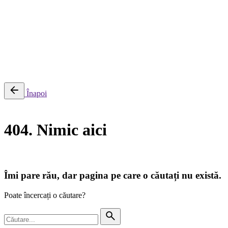
0
Cosul meu
Nu sunt produse in cos.
Înapoi
404. Nimic aici
Îmi pare rău, dar pagina pe care o căutați nu există.
Poate încercați o căutare?
Căutare
pentru