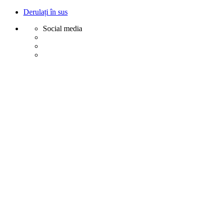
Derulați în sus
Social media
Sări
la
conținut
Creative
Margot - Decoratiuni, Ornamente polistiren
Acasa
Profile Exterior
Ancadramente Ferestre și Uși
Brâuri Decorative pentru Exterior
Colțare Decorative
Cornișe Decorative pentru Exterior