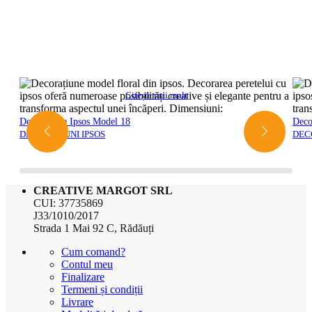
Citește mai mult
Decorațiune Ipsos Model 18
Deco
DECORATIUNI IPSOS
DEC
CREATIVE MARGOT SRL
CUI: 37735869
J33/1010/2017
Strada 1 Mai 92 C, Rădăuți
Cum comand?
Contul meu
Finalizare
Termeni și condiții
Livrare