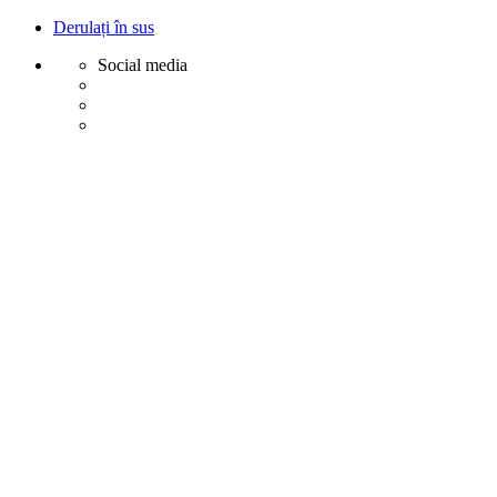
Derulați în sus
Social media
Sări
la
conținut
Creative
Margot - Decoratiuni, Ornamente polistiren
Acasa
Profile Exterior
Ancadramente Ferestre și Uși
Brâuri Decorative pentru Exterior
Colțare Decorative
Cornișe Decorative pentru Exterior