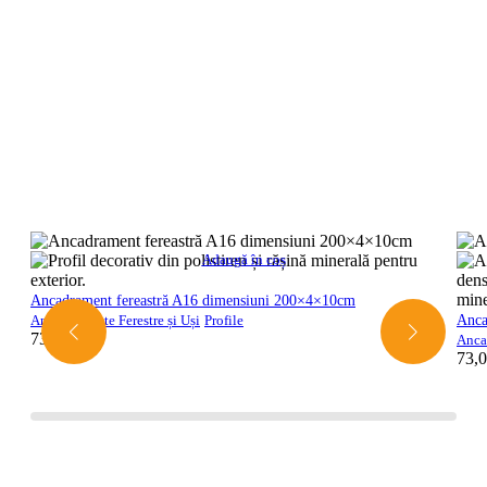
Adaugă în coș
Ancadrament fereastră A16 dimensiuni 200×4×10cm
Anca
Ancadramente Ferestre și Uși
Profile
73,00
lei
Ancad
73,