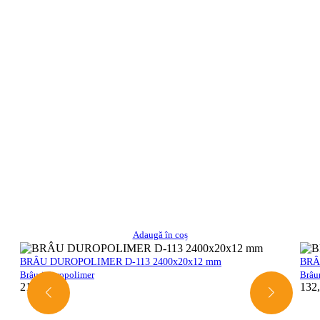
Adaugă în coș
BRÂU DUROPOLIMER D-113 2400x20x12 mm
BRÂ
Brâuri duropolimer
Brâu
21,00
lei
132