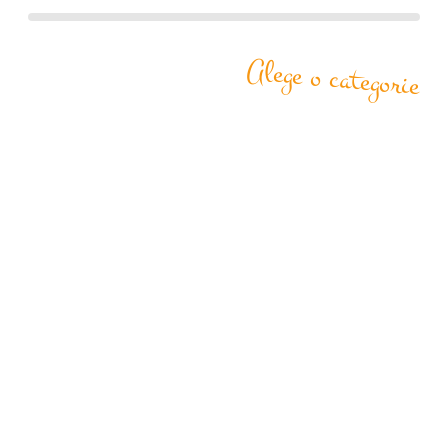
Alege o categorie
Colțare
Brâu
Cornișe Exterior