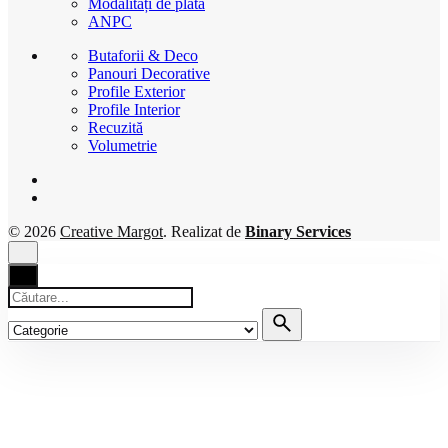
Finalizare
Termeni și condiții
Livrare
Modalități de plată
ANPC
Butaforii & Deco
Panouri Decorative
Profile Exterior
Profile Interior
Recuzită
Volumetrie
© 2026
Creative Margot
. Realizat de
Binary Services
Căutare
pentru