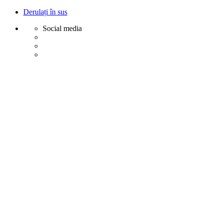
Derulați în sus
Social media
Sări
la
conținut
Creative
Margot - Decoratiuni, Ornamente polistiren
Acasa
Profile Exterior
Ancadramente Ferestre și Uși
Brâuri Decorative pentru Exterior
Colțare Decorative
Cornișe Decorative pentru Exterior