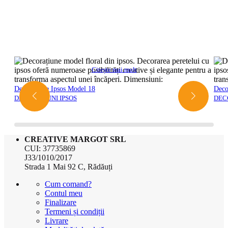
Stâlpi
Magazin
Vezi toate
Decorațiuni ipsos
Citește mai mult
Decorațiune Ipsos Model 18
Decorațiune I
DECORATIUNI IPSOS
DECORATIUNI
CREATIVE MARGOT SRL
CUI: 37735869
J33/1010/2017
Strada 1 Mai 92 C, Rădăuți
Cum comand?
Contul meu