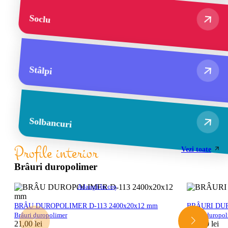
Soclu
Stâlpi
Solbancuri
Profile interior
Vezi toate
Brâuri duropolimer
Adaugă în coș
BRÂU DUROPOLIMER D-113 2400x20x12 mm
BRÂURI DUR
Brâuri duropolimer
Brâuri duropo
21,00
lei
132,00
lei