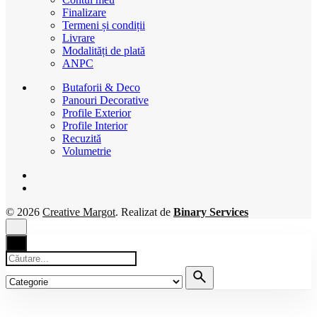
Finalizare
Termeni și condiții
Livrare
Modalități de plată
ANPC
Butaforii & Deco
Panouri Decorative
Profile Exterior
Profile Interior
Recuzită
Volumetrie
© 2026
Creative Margot
. Realizat de
Binary Services
Căutare
pentru