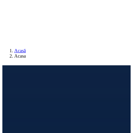
0
Cosul meu
Nu sunt produse in cos.
Acasă
Acasa