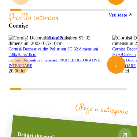
Profile interior
Vezi toate
Cornișe
Adaugă în coș
Cornișă Decorativă din Polistiren ST 32 dimensiuni
Cornișă Decor
200x10.5x10cm
200x9.5x9cm
Cornișe Decorative Interioare
PROFILE DECORATIVE
Cornișe Decora
INTERIOARE
INTERIOARE
20,00
lei
20,00
lei
Alege o categorie
Brâuri duropolimer