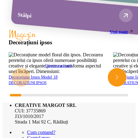
Stâlpi
Magazin
Vezi toate
Decorațiuni ipsos
Citește mai mult
Decorațiune Ipsos Model 18
Decorațiune I
DECORATIUNI IPSOS
DECORATIUNI
CREATIVE MARGOT SRL
CUI: 37735869
J33/1010/2017
Strada 1 Mai 92 C, Rădăuți
Cum comand?
Contul meu