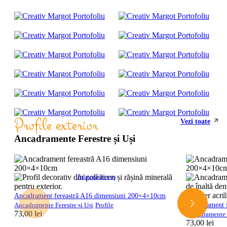
Profile exterior
Vezi toate
Ancadramente Ferestre și Uși
Adaugă în coș
Ancadrament fereastră A16 dimensiuni 200×4×10cm
Ancadrament 
Ancadramente Ferestre și Uși
Profile
73,00
lei
Ancadramente F
73,00
lei