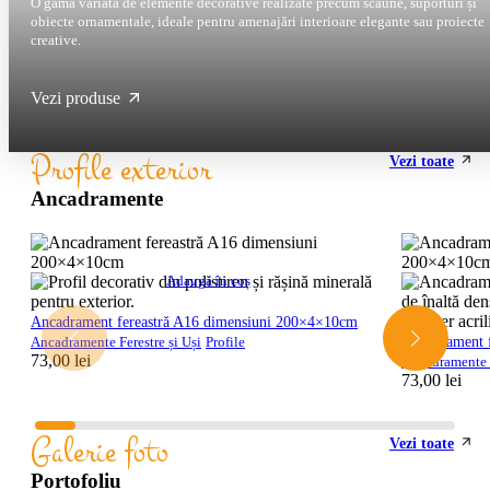
O gamă variată de elemente decorative realizate precum scaune, suporturi și
obiecte ornamentale, ideale pentru amenajări interioare elegante sau proiecte
creative.
Vezi produse
Profile exterior
Vezi toate
Ancadramente
Adaugă în coș
Ancadrament fereastră A16 dimensiuni 200×4×10cm
Ancadrament 
Ancadramente Ferestre și Uși
Profile
73,00
lei
Ancadramente F
73,00
lei
Galerie foto
Vezi toate
Portofoliu