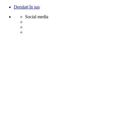
Derulați în sus
Social media
Sări
la
conținut
Creative
Margot - Decoratiuni, Ornamente polistiren
Acasa
Profile Exterior
Ancadramente Ferestre și Uși
Brâuri Decorative pentru Exterior
Colțare Decorative
Cornișe Decorative pentru Exterior