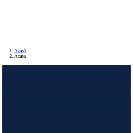
0
Cosul meu
Nu sunt produse in cos.
Acasă
Acasa