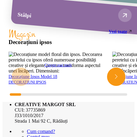
Stâlpi
Magazin
Vezi toate
Decorațiuni ipsos
Citește mai mult
Decorațiune Ipsos Model 18
Decorațiune I
DECORATIUNI IPSOS
DECORATIUNI
CREATIVE MARGOT SRL
CUI: 37735869
J33/1010/2017
Strada 1 Mai 92 C, Rădăuți
Cum comand?
Contul meu