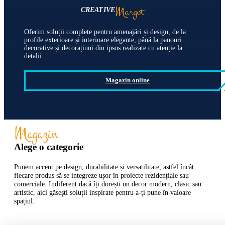
Margot
CREATIVE
Oferim soluții complete pentru amenajări și design, de la
profile exterioare și interioare elegante, până la panouri
decorative și decorațiuni din ipsos realizate cu atenție la
detalii.
Magazin online
Magazin
Alege o categorie
Punem accent pe design, durabilitate și versatilitate, astfel încât
fiecare produs să se integreze ușor în proiecte rezidențiale sau
comerciale. Indiferent dacă îți dorești un decor modern, clasic sau
artistic, aici găsești soluții inspirate pentru a-ți pune în valoare
spațiul.