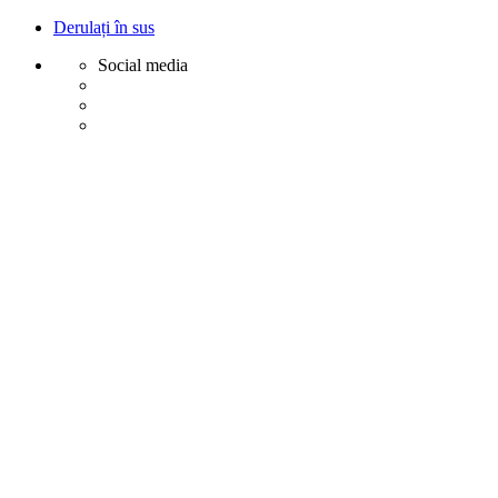
Derulați în sus
Social media
Sări
la
conținut
Creative
Margot - Decoratiuni, Ornamente polistiren
Acasa
Profile Exterior
Ancadramente Ferestre și Uși
Brâuri Decorative pentru Exterior
Colțare Decorative
Cornișe Decorative pentru Exterior