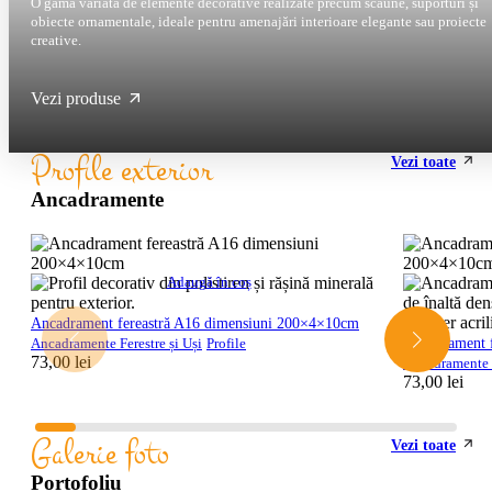
O gamă variată de elemente decorative realizate precum scaune, suporturi și
obiecte ornamentale, ideale pentru amenajări interioare elegante sau proiecte
creative.
Vezi produse
Profile exterior
Vezi toate
Ancadramente
Adaugă în coș
Ancadrament fereastră A16 dimensiuni 200×4×10cm
Ancadrament 
Ancadramente Ferestre și Uși
Profile
73,00
lei
Ancadramente F
73,00
lei
Galerie foto
Vezi toate
Portofoliu