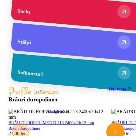
Soclu
Stâlpi
Solbancuri
Profile interior
Vezi toate
Brâuri duropolimer
Adaugă în coș
BRÂU DUROPOLIMER D-113 2400x20x12 mm
BRÂURI DUR
Brâuri duropolimer
Brâuri duropo
21,00
lei
132,00
lei