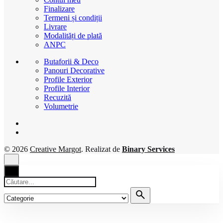
Finalizare
Termeni și condiții
Livrare
Modalități de plată
ANPC
Butaforii & Deco
Panouri Decorative
Profile Exterior
Profile Interior
Recuzită
Volumetrie
© 2026
Creative Margot
. Realizat de
Binary Services
Căutare
pentru