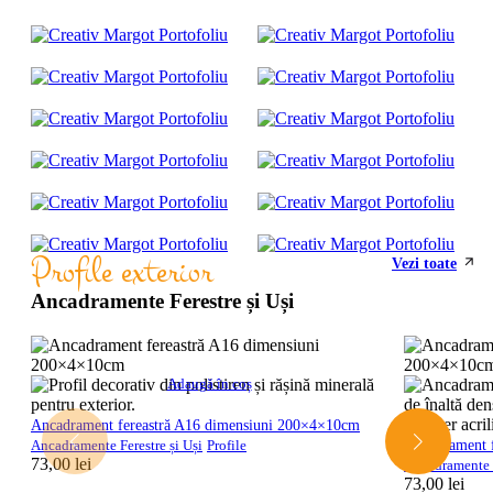
Profile exterior
Vezi toate
Ancadramente Ferestre și Uși
Adaugă în coș
Ancadrament fereastră A16 dimensiuni 200×4×10cm
Ancadrament 
Ancadramente Ferestre și Uși
Profile
73,00
lei
Ancadramente F
73,00
lei