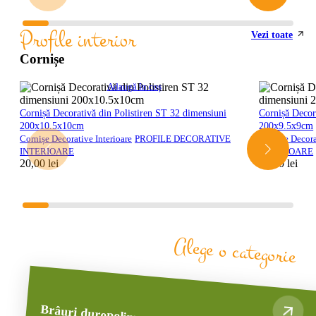
Profile interior
Vezi toate
Cornișe
Adaugă în coș
Cornișă Decorativă din Polistiren ST 32 dimensiuni
Cornișă Decor
200x10.5x10cm
200x9.5x9cm
Cornișe Decorative Interioare
PROFILE DECORATIVE
Cornișe Decora
INTERIOARE
INTERIOARE
20,00
lei
20,00
lei
Alege o categorie
Brâuri duropolimer