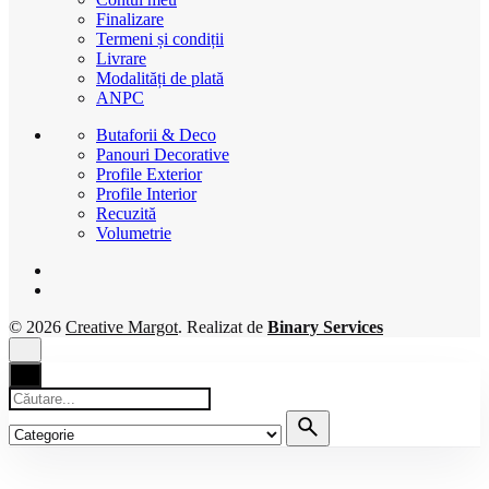
Finalizare
Termeni și condiții
Livrare
Modalități de plată
ANPC
Butaforii & Deco
Panouri Decorative
Profile Exterior
Profile Interior
Recuzită
Volumetrie
© 2026
Creative Margot
. Realizat de
Binary Services
Căutare
pentru