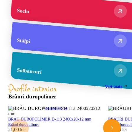
Soclu
Stâlpi
Solbancuri
Profile interior
Vezi toate
Brâuri duropolimer
Adaugă în coș
BRÂU DUROPOLIMER D-113 2400x20x12 mm
BRÂURI DUR
Brâuri duropolimer
Brâuri duropo
21,00
lei
132,00
lei