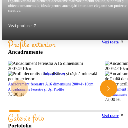
O gamă variată de elemente decorative realizate precum scaune, suporturi și
obiecte ornamentale, ideale pentru amenajări interioare elegante sau proiecte
creative.
Vezi produse
Profile exterior
Vezi toate
Ancadramente
Adaugă în coș
Ancadrament fereastră A16 dimensiuni 200×4×10cm
Ancadrament 
Ancadramente Ferestre și Uși
Profile
73,00
lei
Ancadramente F
73,00
lei
Galerie foto
Vezi toate
Portofoliu