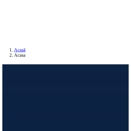
0
Cosul meu
Nu sunt produse in cos.
Acasă
Acasa