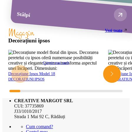
Stâlpi
Magazin
Vezi toate
Decorațiuni ipsos
Citește mai mult
Decorațiune Ipsos Model 18
Decorațiune I
DECORATIUNI IPSOS
DECORATIUNI
CREATIVE MARGOT SRL
CUI: 37735869
J33/1010/2017
Strada 1 Mai 92 C, Rădăuți
Cum comand?
Contul meu