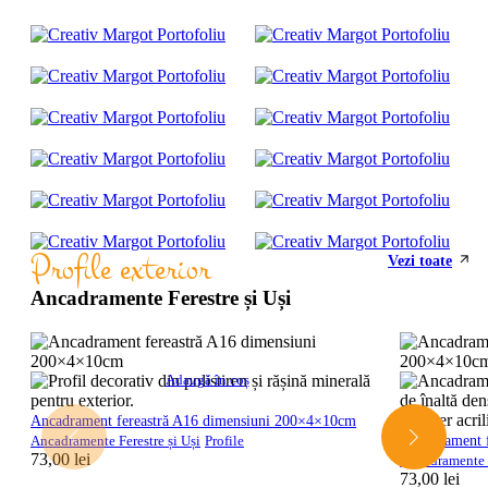
Profile exterior
Vezi toate
Ancadramente Ferestre și Uși
Adaugă în coș
Ancadrament fereastră A16 dimensiuni 200×4×10cm
Ancadrament 
Ancadramente Ferestre și Uși
Profile
73,00
lei
Ancadramente F
73,00
lei