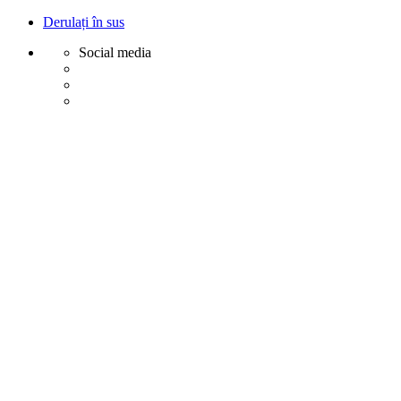
Derulați în sus
Social media
Sări
la
conținut
Creative
Margot - Decoratiuni, Ornamente polistiren
Acasa
Profile Exterior
Ancadramente Ferestre și Uși
Brâuri Decorative pentru Exterior
Colțare Decorative
Cornișe Decorative pentru Exterior