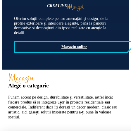
Margot
CREATIVE
Oferim soluții complete pentru amenajări și design, de la
profile exterioare și interioare elegante, până la panouri
decorative și decorațiuni din ipsos realizate cu atenție la
detalii.
Magazin online
Magazin
Alege o categorie
Punem accent pe design, durabilitate și versatilitate, astfel încât
fiecare produs să se integreze ușor în proiecte rezidențiale sau
comerciale. Indiferent dacă îți dorești un decor modern, clasic sau
artistic, aici găsești soluții inspirate pentru a-ți pune în valoare
spațiul.