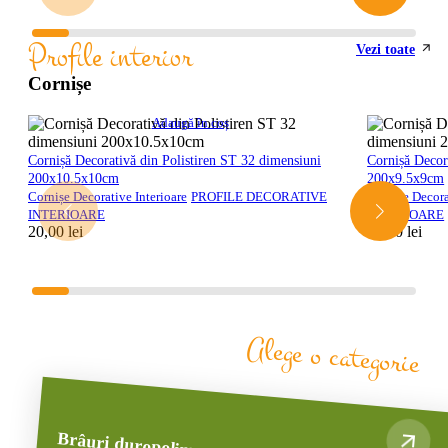
Profile interior
Vezi toate
Cornișe
Adaugă în coș
Cornișă Decorativă din Polistiren ST 32 dimensiuni
Cornișă Decor
200x10.5x10cm
200x9.5x9cm
Cornișe Decorative Interioare
PROFILE DECORATIVE
Cornișe Decora
INTERIOARE
INTERIOARE
20,00
lei
20,00
lei
Alege o categorie
Brâuri duropolimer