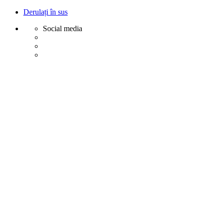
Derulați în sus
Social media
Sări
la
conținut
Creative
Margot - Decoratiuni, Ornamente polistiren
Acasa
Profile Exterior
Ancadramente Ferestre și Uși
Brâuri Decorative pentru Exterior
Colțare Decorative
Cornișe Decorative pentru Exterior