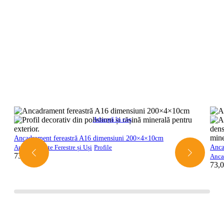
Adaugă în coș
Ancadrament fereastră A16 dimensiuni 200×4×10cm
Anca
Ancadramente Ferestre și Uși
Profile
73,00
lei
Ancad
73,