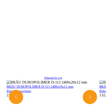
Adaugă în coș
BRÂU DUROPOLIMER D-113 2400x20x12 mm
BRÂ
Brâuri duropolimer
Brâu
21,00
lei
132