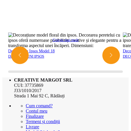
Citește mai mult
Decorațiune Ipsos Model 18
Deco
DECORATIUNI IPSOS
DEC
CREATIVE MARGOT SRL
CUI: 37735869
J33/1010/2017
Strada 1 Mai 92 C, Rădăuți
Cum comand?
Contul meu
Finalizare
Termeni și condiții
Livrare