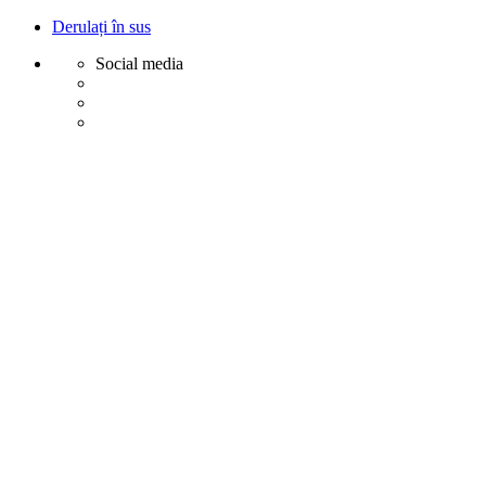
Derulați în sus
Social media
Sări
la
conținut
Creative
Margot - Decoratiuni, Ornamente polistiren
Acasa
Profile Exterior
Ancadramente Ferestre și Uși
Brâuri Decorative pentru Exterior
Colțare Decorative
Cornișe Decorative pentru Exterior